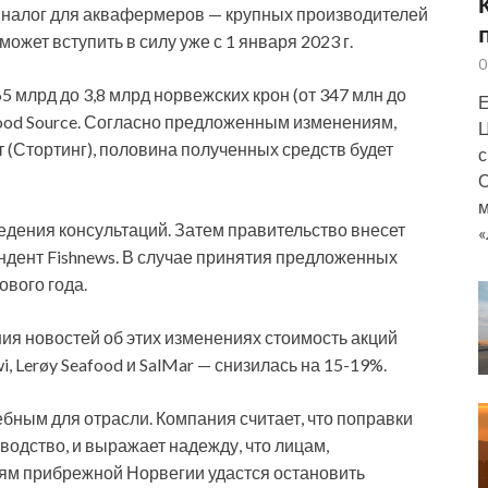
налог для аквафермеров — крупных производителей
ожет вступить в силу уже с 1 января 2023 г.
0
65 млрд до 3,8 млрд норвежских крон (от 347 млн до
Е
afood Source. Согласно предложенным изменениям,
Ц
 (Стортинг), половина полученных средств будет
с
О
м
едения консультаций. Затем правительство внесет
«
ндент Fishnews. В случае принятия предложенных
ового года.
ния новостей об этих изменениях стоимость акций
 Lerøy Seafood и SalMar — снизилась на 15-19%.
ебным для отрасли. Компания считает, что поправки
водство, и выражает надежду, что лицам,
ям прибрежной Норвегии удастся остановить