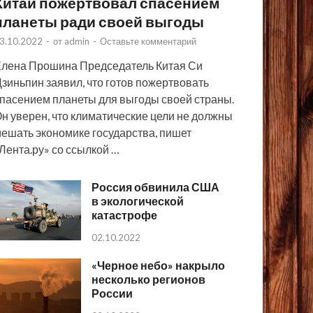
Китай пожертвовал спасением
планеты ради своей выгоды
3.10.2022
-
от
admin
-
Оставьте комментарий
лена Прошина Председатель Китая Си
зиньпин заявил, что готов пожертвовать
пасением планеты для выгоды своей страны.
н уверен, что климатические цели не должны
ешать экономике государства, пишет
Лента.ру» со ссылкой …
Россия обвинила США
в экологической
катастрофе
02.10.2022
«Черное небо» накрыло
несколько регионов
России