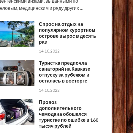
енгенскими визами, выданными по
еловым, медицинским и ряду других …
Спрос на отдых на
популярном курортном
острове вырос в десять
раз
14.10.2022
Туристка предпочла
санаторий на Кавказе
отпуску за рубежом и
осталась в восторге
14.10.2022
Провоз
дополнительного
чемодана обошелся
туристке по ошибке в 160
тысяч рублей