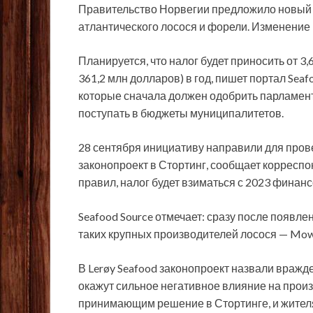
Правительство Норвегии предложило новый 
атлантического лосося и форели. Изменение м
Планируется, что налог будет приносить от 3,
361,2 млн долларов) в год, пишет портал Se
которые сначала должен одобрить парламент
поступать в бюджеты муниципалитетов.
28 сентября инициативу направили для пров
законопроект в Стортинг, сообщает корреспо
правил, налог будет взиматься с 2023 финанс
Seafood Source отмечает: сразу после появле
таких крупных производителей лосося — Mowi,
В Lerøy Seafood законопроект назвали вражд
окажут сильное негативное влияние на произ
принимающим решение в Стортинге, и жител