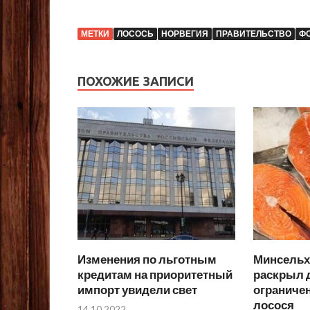
МЕТКИ
ЛОСОСЬ
НОРВЕГИЯ
ПРАВИТЕЛЬСТВО
Ф
ПОХОЖИЕ ЗАПИСИ
Изменения по льготным
Минсельхо
кредитам на приоритетный
раскрыл д
импорт увидели свет
ограниче
лосося
14.10.2022