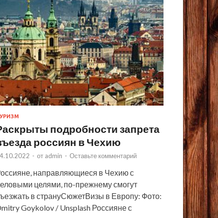
УРИЗМ
Раскрыты подробности запрета
въезда россиян в Чехию
4.10.2022
-
от
admin
-
Оставьте комментарий
оссияне, направляющиеся в Чехию с
еловыми целями, по-прежнему смогут
ъезжать в странуСюжетВизы в Европу: Фото:
mitry Goykolov / Unsplash Россияне с