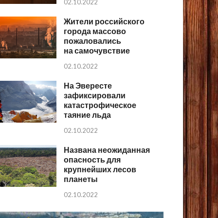
02.10.2022
Жители российского
города массово
пожаловались
на самочувствие
02.10.2022
На Эвересте
зафиксировали
катастрофическое
таяние льда
02.10.2022
Названа неожиданная
опасность для
крупнейших лесов
планеты
02.10.2022