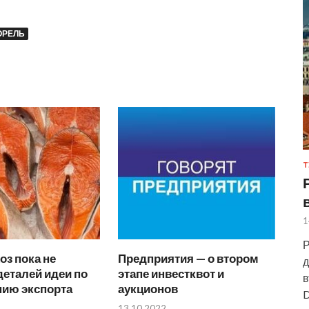
ОРЕЛЬ
Т
1
Р
з пока не
Предприятия — о втором
д
еталей идеи по
этапе инвестквот и
в
нию экспорта
аукционов
D
13.10.2022