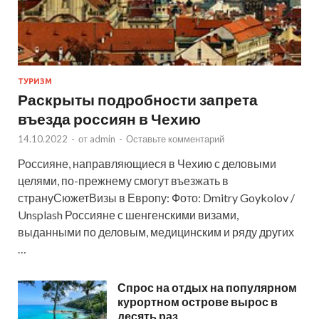
ТУРИЗМ
Раскрыты подробности запрета
въезда россиян в Чехию
14.10.2022
-
от
admin
-
Оставьте комментарий
Россияне, направляющиеся в Чехию с деловыми
целями, по-прежнему смогут въезжать в
странуСюжетВизы в Европу: Фото: Dmitry Goykolov /
Unsplash Россияне с шенгенскими визами,
выданными по деловым, медицинским и ряду других
…
Спрос на отдых на популярном
курортном острове вырос в
десять раз