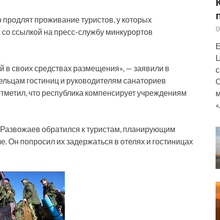
 продлят проживание туристов, у которых
0
со ссылкой на пресс-службу минкурортов
Е
Ц
 в своих средствах размещения», — заявили в
с
дельцам гостиниц и руководителям санаториев
О
отметил, что республика компенсирует учреждениям
м
«
 Развожаев обратился к туристам, планирующим
е. Он попросил их задержаться в отелях и гостиницах