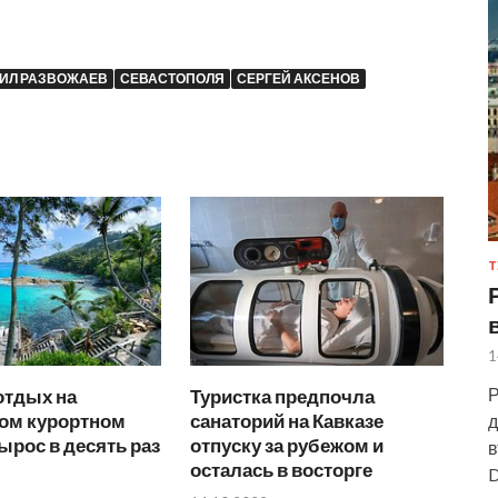
ИЛ РАЗВОЖАЕВ
СЕВАСТОПОЛЯ
СЕРГЕЙ АКСЕНОВ
Т
1
Р
отдых на
Туристка предпочла
ом курортном
санаторий на Кавказе
д
ырос в десять раз
отпуску за рубежом и
в
осталась в восторге
D