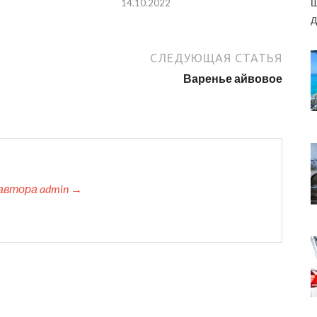
ш
14.10.2022
д
СЛЕДУЮЩАЯ СТАТЬЯ
Варенье айвовое
автора admin →