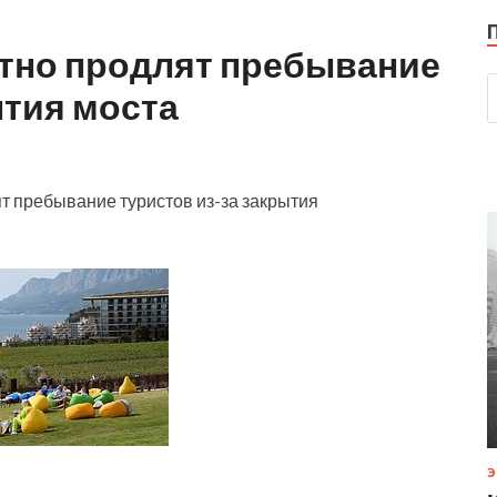
тно продлят пребывание
ытия моста
т пребывание туристов из-за закрытия
Э