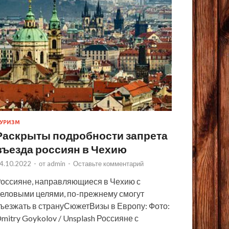
УРИЗМ
Раскрыты подробности запрета
въезда россиян в Чехию
4.10.2022
-
от
admin
-
Оставьте комментарий
оссияне, направляющиеся в Чехию с
еловыми целями, по-прежнему смогут
ъезжать в странуСюжетВизы в Европу: Фото:
mitry Goykolov / Unsplash Россияне с