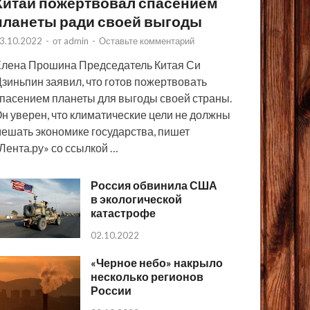
Китай пожертвовал спасением
планеты ради своей выгоды
3.10.2022
-
от
admin
-
Оставьте комментарий
лена Прошина Председатель Китая Си
зиньпин заявил, что готов пожертвовать
пасением планеты для выгоды своей страны.
н уверен, что климатические цели не должны
ешать экономике государства, пишет
Лента.ру» со ссылкой …
Россия обвинила США
в экологической
катастрофе
02.10.2022
«Черное небо» накрыло
несколько регионов
России