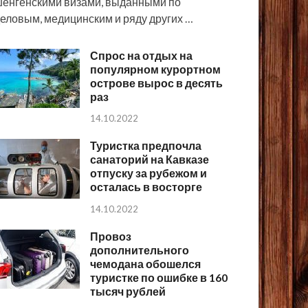
енгенскими визами, выданными по
еловым, медицинским и ряду других …
Спрос на отдых на
популярном курортном
острове вырос в десять
раз
14.10.2022
Туристка предпочла
санаторий на Кавказе
отпуску за рубежом и
осталась в восторге
14.10.2022
Провоз
дополнительного
чемодана обошелся
туристке по ошибке в 160
тысяч рублей