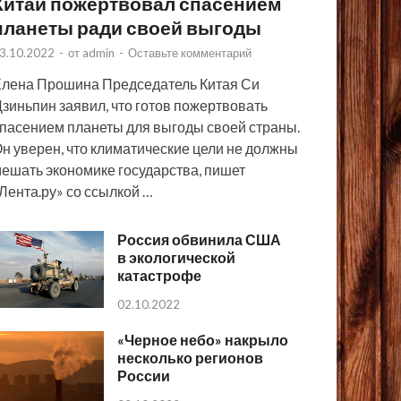
Китай пожертвовал спасением
планеты ради своей выгоды
3.10.2022
-
от
admin
-
Оставьте комментарий
лена Прошина Председатель Китая Си
зиньпин заявил, что готов пожертвовать
пасением планеты для выгоды своей страны.
н уверен, что климатические цели не должны
ешать экономике государства, пишет
Лента.ру» со ссылкой …
Россия обвинила США
в экологической
катастрофе
02.10.2022
«Черное небо» накрыло
несколько регионов
России