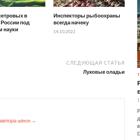
сетровых в
Инспекторы рыбоохраны
 России под
всегда начеку
м науки
14.10.2022
СЛЕДУЮЩАЯ СТАТЬЯ
Луковые оладьи
Т
1
Р
д
автора admin →
в
D