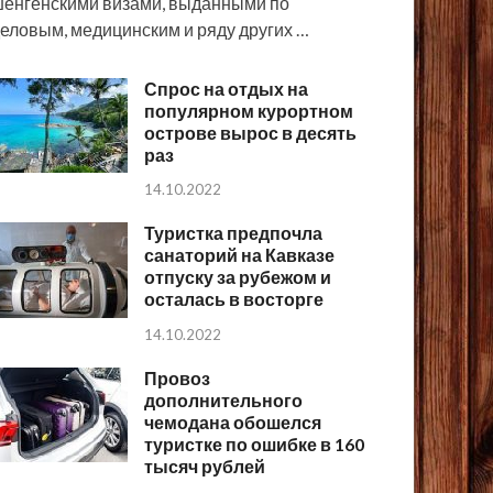
енгенскими визами, выданными по
еловым, медицинским и ряду других …
Спрос на отдых на
популярном курортном
острове вырос в десять
раз
14.10.2022
Туристка предпочла
санаторий на Кавказе
отпуску за рубежом и
осталась в восторге
14.10.2022
Провоз
дополнительного
чемодана обошелся
туристке по ошибке в 160
тысяч рублей