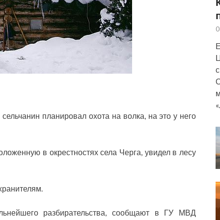
0
Е
Ц
с
О
м
«
 сельчанин планировал охота на волка, на это у него
ложенную в окрестностях села Черга, увидел в лесу
хранителям.
льнейшего разбирательства, сообщают в ГУ МВД