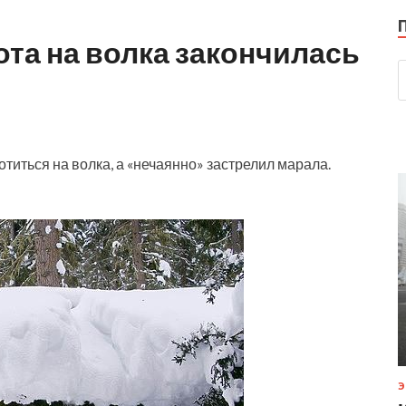
ота на волка закончилась
иться на волка, а «нечаянно» застрелил марала.
Э