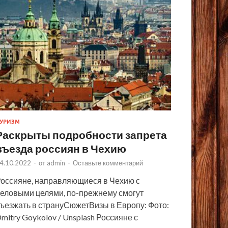
УРИЗМ
Раскрыты подробности запрета
въезда россиян в Чехию
4.10.2022
-
от
admin
-
Оставьте комментарий
оссияне, направляющиеся в Чехию с
еловыми целями, по-прежнему смогут
ъезжать в странуСюжетВизы в Европу: Фото:
mitry Goykolov / Unsplash Россияне с