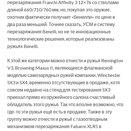
перезаряжания Franchi Affinity 3 12×76 со стволами
длиной 660/710/760 мм, но, покупая это оружие,
охотник фактически получает «бенелли» по цене в
два раза меньшей. Точнее сказать, УСМ и систему
перезаряжания Benelli, но не те инновационные
технологические решения, которые реализованы
ружьях Benelli.
К этой же категории можно отнести и ружья Remington
V3, Browning Maxus II, являющееся флагманской
моделью самозарядных ружей компании, Winchester
SX3 и SX4, временно отсутствующие в продаже, хотя
совсем недавно на стенд для тестирования SX3
приехал прямо из оружейного салона счастливый
обладатель этого ружья. Так что вполне возможно, что
где-то эти ружья ещё есть в продаже. Также в эту
группу можно отнести и ружьё с газоотводным
механизмом перезаряжания Fabarm XLR5 в