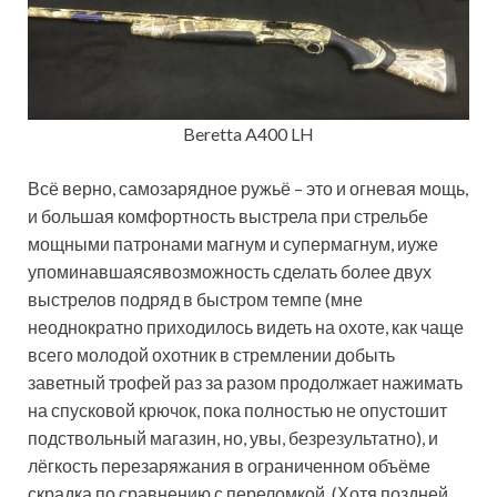
Beretta A400 LH
Всё верно, самозарядное ружьё – это и огневая мощь,
и большая комфортность выстрела при стрельбе
мощными патронами магнум и супермагнум, иуже
упоминавшаясявозможность сделать более двух
выстрелов подряд в быстром темпе (мне
неоднократно приходилось видеть на охоте, как чаще
всего молодой охотник в стремлении добыть
заветный трофей раз за разом продолжает нажимать
на спусковой крючок, пока полностью не опустошит
подствольный магазин, но, увы, безрезультатно), и
лёгкость перезаряжания в ограниченном объёме
скрадка по сравнению с переломкой. (Хотя поздней