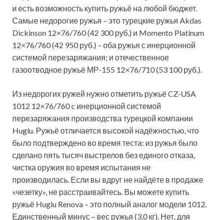
и есть возможность купить ружьё на любой бюджет.
Самые недорогие ружья – это турецкие ружья Akdas
Dickinson 12×76/760 (42 300 руб.) и Momento Platinum
12×76/760 (42 950 руб.) – оба ружья с инерционной
системой перезаряжания; и отечественное
газоотводное ружьё МР-155 12×76/710 (53 100 руб.).
Из недорогих ружей нужно отметить ружьё CZ-USA
1012 12×76/760 c инерционной системой
перезаряжания производства турецкой компании
Huglu. Ружьё отличается высокой надёжностью, что
было подтверждено во время теста: из ружья было
сделано пять тысяч выстрелов без единого отказа,
чистка оружия во время испытания не
производилась. Если вы вдруг не найдёте в продаже
«чезетку», не расстраивайтесь. Вы можете купить
ружьё Huglu Renova – это полный аналог модели 1012.
Единственный минус – вес ружья (3,0 кг). Нет, для