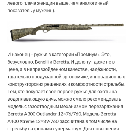
левого плеча женщин выше, чем аналогичный
показатель у мужчин).
И наконец – ружья в категории «Премиум». Это,
безусловно, Benelli и Beretta. И дело тут даже не в
цене, а в непревзойдённом качестве, надёжности,
тщательно продуманной эргономике, инновационных
конструкторских решениях и комфортности стрельбы.
Тем, кто покупает своё первое ружьё для охоты на
водоплавающую дичь, можно смело рекомендовать
модель с газоотводным механизмом перезаряжания
Beretta A300 Outlander 12×76/760. Модель Beretta
A400 Xtreme 12×89/760 рассчитана в том числе на
стрельбу патронами супермагнум. Для повышения