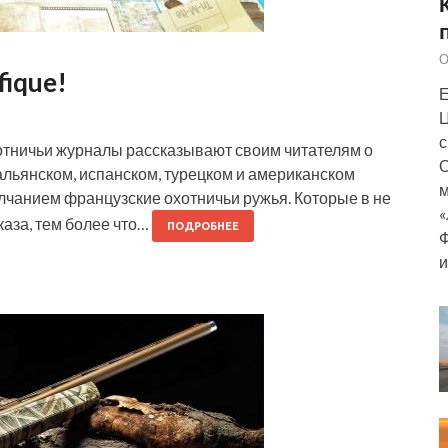
О
fique!
Е
Ц
с
отничьи журналы рассказывают своим читателям о
О
альянском, испанском, турецком и американском
м
лчанием французские охотничьи ружья. Которые в не
«
аза, тем более что…
ПОДРОБНЕЕ
Ф
и