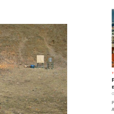
Т
О
Р
д