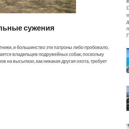
в
D
ш
д
льные сужения
п
П
отники, и большинство эти патроны либо пробовало,
сается владельцев подружейных собак, поскольку
в на высыпках, как никакая другая охота, требует