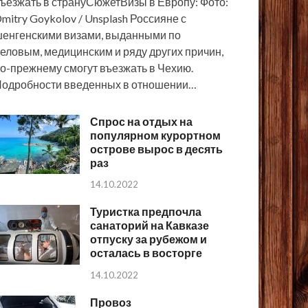
ъезжать в странуСюжетВизы в Европу: Фото:
mitry Goykolov / Unsplash Россияне с
енгенскими визами, выданными по
еловым, медицинским и ряду других причин,
о-прежнему смогут въезжать в Чехию.
одробности введенных в отношении…
Спрос на отдых на
популярном курортном
острове вырос в десять
раз
14.10.2022
Туристка предпочла
санаторий на Кавказе
отпуску за рубежом и
осталась в восторге
14.10.2022
Провоз