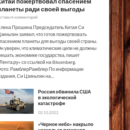
Китай пожертвовал спасением
планеты ради своей выгоды
ставьте комментарий
лена Прошина Председатель Китая Си
зиньпин заявил, что готов пожертвовать
пасением планеты для выгоды своей страны.
н уверен, что климатические цели не должны
ешать экономике государства, пишет
Лента.ру» со ссылкой на Bloomberg.
ото: РамблерРамблер По информации
здания, Си Цзиньпин на…
Россия обвинила США
в экологической
катастрофе
02.10.2022
«Черное небо» накрыло
несколько регионов