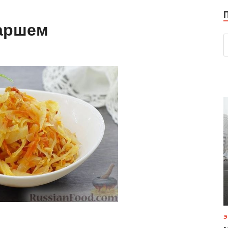
фаршем
Э