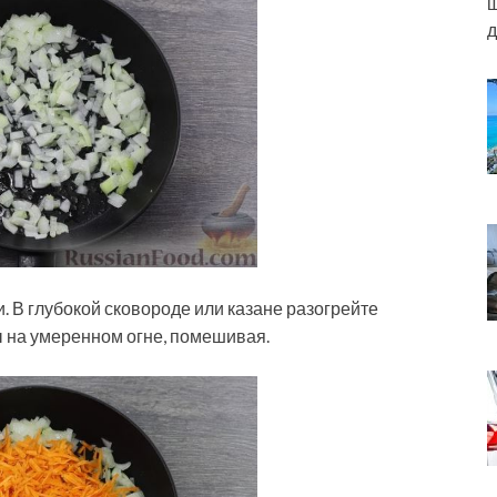
ш
д
. В глубокой сковороде или казане разогрейте
ы на умеренном огне, помешивая.