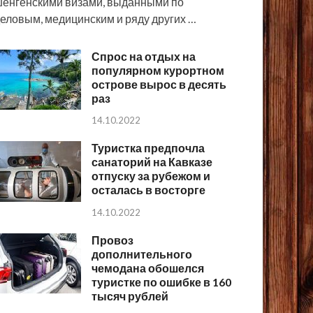
енгенскими визами, выданными по
еловым, медицинским и ряду других …
Спрос на отдых на
популярном курортном
острове вырос в десять
раз
14.10.2022
Туристка предпочла
санаторий на Кавказе
отпуску за рубежом и
осталась в восторге
14.10.2022
Провоз
дополнительного
чемодана обошелся
туристке по ошибке в 160
тысяч рублей