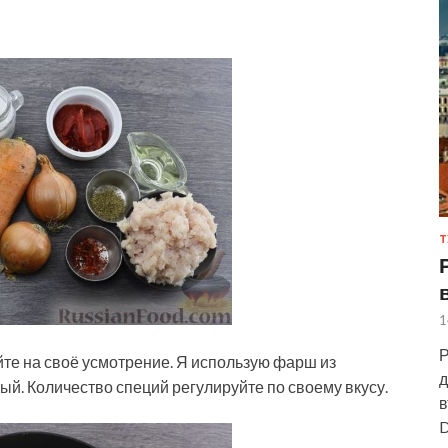
Т
1
Р
те на своё усмотрение. Я использую фарш из
д
й. Количество специй регулируйте по своему вкусу.
в
D