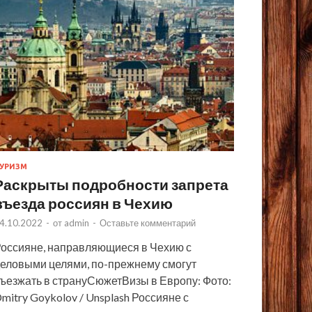
УРИЗМ
Раскрыты подробности запрета
въезда россиян в Чехию
4.10.2022
-
от
admin
-
Оставьте комментарий
оссияне, направляющиеся в Чехию с
еловыми целями, по-прежнему смогут
ъезжать в странуСюжетВизы в Европу: Фото:
mitry Goykolov / Unsplash Россияне с