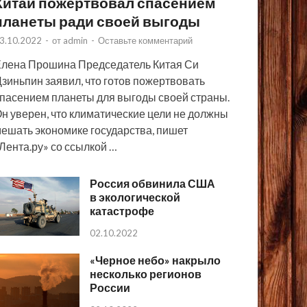
Китай пожертвовал спасением
планеты ради своей выгоды
3.10.2022
-
от
admin
-
Оставьте комментарий
лена Прошина Председатель Китая Си
зиньпин заявил, что готов пожертвовать
пасением планеты для выгоды своей страны.
н уверен, что климатические цели не должны
ешать экономике государства, пишет
Лента.ру» со ссылкой …
Россия обвинила США
в экологической
катастрофе
02.10.2022
«Черное небо» накрыло
несколько регионов
России