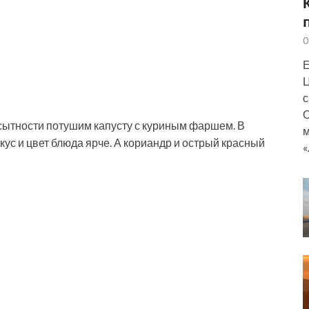
0
Е
Ц
с
О
 сытности потушим капусту с куриным фаршем. В
м
кус и цвет блюда ярче. А кориандр и острый красный
«