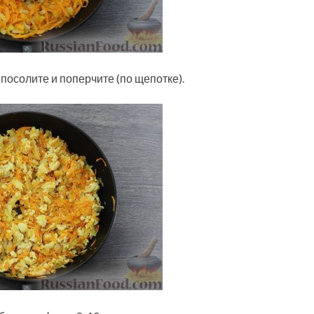
осолите и поперчите (по щепотке).