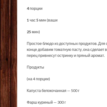
4
порции
1
час
5
мин (ваши
25
мин)
Простое блюдо из доступных продуктов. Для
конце добавим томатную пасту, она сделает в
перец привнесут остринку и пряный аромат.
Продукты
(на 4 порции)
Капуста белокочанная — 500 г
Фарш куриный — 300 г