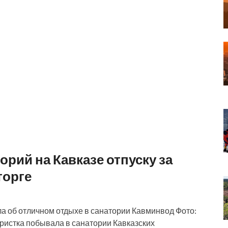
орий на Кавказе отпуску за
торге
ла об отличном отдыхе в санатории Кавминвод Фото:
ристка побывала в санатории Кавказских