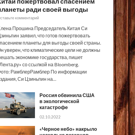
Китай пожертвовал спасением
планеты ради своей выгоды
ставьте комментарий
лена Прошина Председатель Китая Си
зиньпин заявил, что готов пожертвовать
пасением планеты для выгоды своей страны.
н уверен, что климатические цели не должны
ешать экономике государства, пишет
Лента.ру» со ссылкой на Bloomberg.
ото: РамблерРамблер По информации
здания, Си Цзиньпин на…
Россия обвинила США
в экологической
катастрофе
02.10.2022
«Черное небо» накрыло
несколько регионов