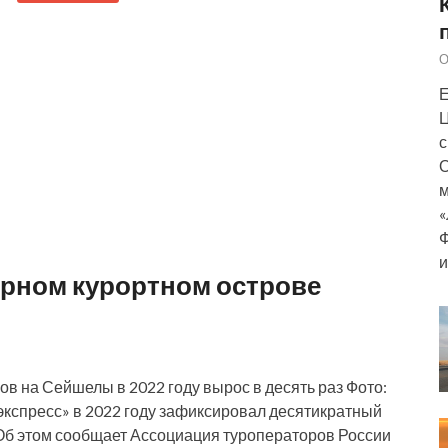
О
Е
Ц
с
О
м
«
Ф
и
ярном курортном острове
ов на Сейшелы в 2022 году вырос в десять раз Фото:
 экспресс» в 2022 году зафиксировал десятикратный
 Об этом сообщает Ассоциация туроператоров России