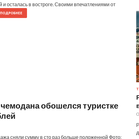
 и осталась в востроге. Своими впечатлениями от
ПОДРОБНЕЕ
Т
 чемодана обошелся туристке
блей
О
Р
д
агажа сняли сумму в сто раз больше положенной Фото: