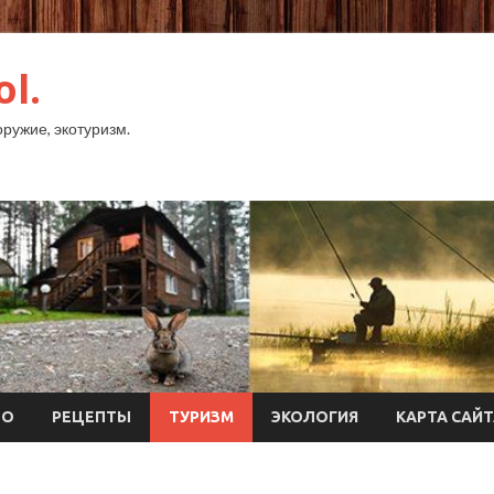
ol.
оружие, экотуризм.
ТО
РЕЦЕПТЫ
ТУРИЗМ
ЭКОЛОГИЯ
КАРТА САЙ