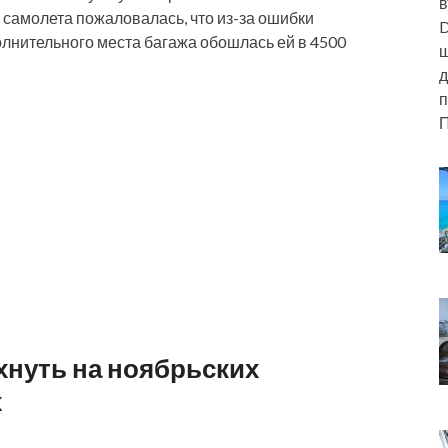
в
 самолета пожаловалась, что из-за ошибки
D
лнительного места багажа обошлась ей в 4500
ш
д
п
П
хнуть на ноябрьских
х