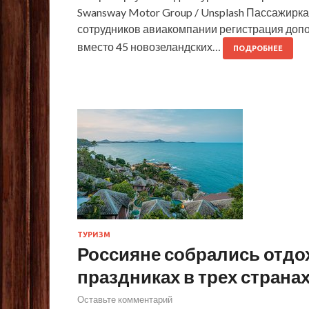
Swansway Motor Group / Unsplash Пассажирка
сотрудников авиакомпании регистрация допо
вместо 45 новозеландских…
ПОДРОБНЕЕ
ТУРИЗМ
Россияне собрались отдо
праздниках в трех страна
Оставьте комментарий