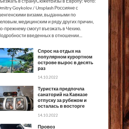
ъезжать в странуСюжетВизы в Европу: Фото:
mitry Goykolov / Unsplash Россияне с
енгенскими визами, выданными по
еловым, медицинским и ряду других причин,
о-прежнему смогут въезжать в Чехию.
одробности введенных в отношении…
Спрос на отдых на
популярном курортном
острове вырос в десять
раз
14.10.2022
Туристка предпочла
санаторий на Кавказе
отпуску за рубежом и
осталась в восторге
14.10.2022
Провоз