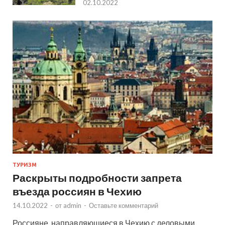
02.10.2022
ТУРИЗМ
Раскрыты подробности запрета
въезда россиян в Чехию
14.10.2022
-
от
admin
-
Оставьте комментарий
Россияне, направляющиеся в Чехию с деловыми