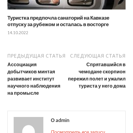
Туристка предпочла санаторий на Кавказе
отпуску за рубежом и осталась в восторге
14.10.2022
ПРЕДЫДУЩАЯ СТАТЬЯ
СЛЕДУЮЩАЯ СТАТЬЯ
Ассоциация
Спрятавшийся в
добытчиков минтая
чемодане скорпион
развивает институт
пережил полет и ужалил
научного наблюдения
туриста у него дома
на промысле
О admin
Посмотреть все записи