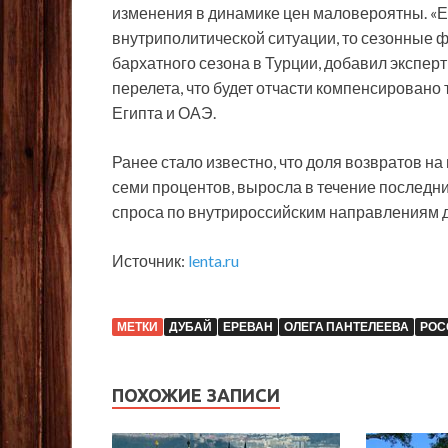
изменения в динамике цен маловероятны. «Е
внутриполитической ситуации, то сезонные ф
бархатного сезона в Турции, добавил экспер
перелета, что будет отчасти компенсирован
Египта и ОАЭ.
Ранее стало известно, что доля возвратов н
семи процентов, выросла в течение последни
спроса по внутрироссийским направлениям д
Источник:
lenta.ru
МЕТКИ
ДУБАЙ
ЕРЕВАН
ОЛЕГА ПАНТЕЛЕЕВА
РОС
ПОХОЖИЕ ЗАПИСИ