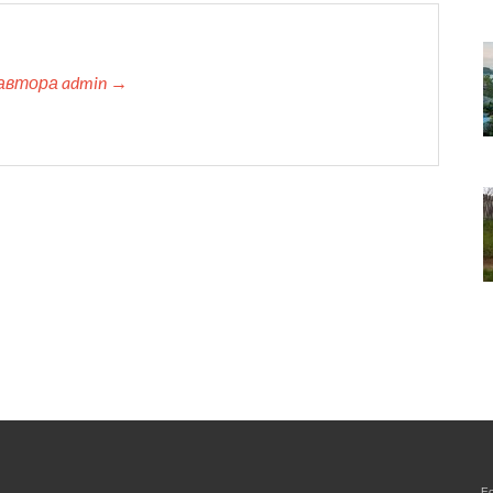
автора admin →
Е