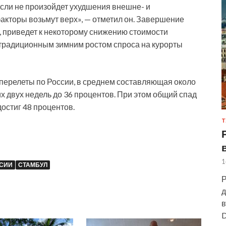
сли не произойдет ухудшения внешне- и
акторы возьмут верх», — отметил он. Завершение
т, приведет к некоторому снижению стоимости
о традиционным зимним ростом спроса на курорты
а перелеты по России, в среднем составляющая около
х двух недель до 36 процентов. При этом общий спад
остиг 48 процентов.
Т
1
СИИ
СТАМБУЛ
Р
д
в
D