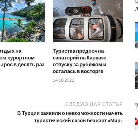
ш
д
отдых на
Туристка предпочла
ом курортном
санаторий на Кавказе
ырос в десять раз
отпуску за рубежом и
осталась в восторге
14.10.2022
СЛЕДУЮЩАЯ СТАТЬЯ
В Турции заявили о невозможности начать
туристический сезон без карт «Мир»