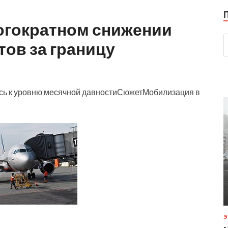
ногократном снижении
ов за границу
ись к уровню месячной давностиСюжетМобилизация в
Э