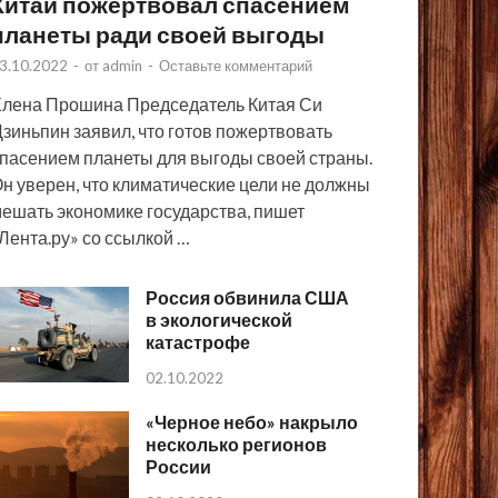
Китай пожертвовал спасением
планеты ради своей выгоды
3.10.2022
-
от
admin
-
Оставьте комментарий
лена Прошина Председатель Китая Си
зиньпин заявил, что готов пожертвовать
пасением планеты для выгоды своей страны.
н уверен, что климатические цели не должны
ешать экономике государства, пишет
Лента.ру» со ссылкой …
Россия обвинила США
в экологической
катастрофе
02.10.2022
«Черное небо» накрыло
несколько регионов
России