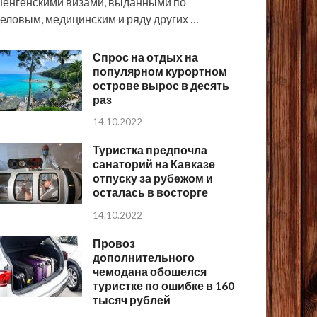
енгенскими визами, выданными по
еловым, медицинским и ряду других …
Спрос на отдых на
популярном курортном
острове вырос в десять
раз
14.10.2022
Туристка предпочла
санаторий на Кавказе
отпуску за рубежом и
осталась в восторге
14.10.2022
Провоз
дополнительного
чемодана обошелся
туристке по ошибке в 160
тысяч рублей