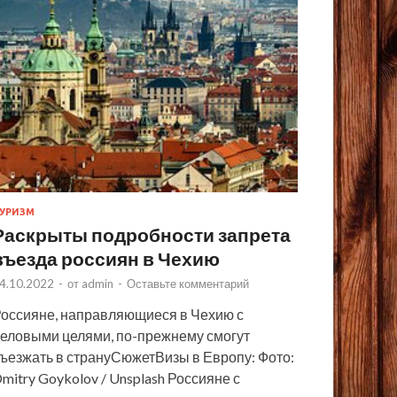
УРИЗМ
Раскрыты подробности запрета
въезда россиян в Чехию
4.10.2022
-
от
admin
-
Оставьте комментарий
оссияне, направляющиеся в Чехию с
еловыми целями, по-прежнему смогут
ъезжать в странуСюжетВизы в Европу: Фото:
mitry Goykolov / Unsplash Россияне с