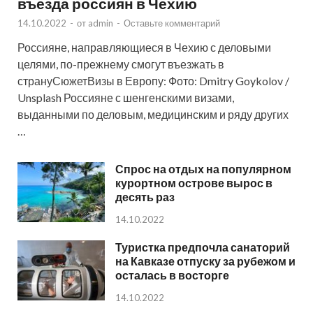
въезда россиян в Чехию
14.10.2022
-
от
admin
-
Оставьте комментарий
Россияне, направляющиеся в Чехию с деловыми
целями, по-прежнему смогут въезжать в
странуСюжетВизы в Европу: Фото: Dmitry Goykolov /
Unsplash Россияне с шенгенскими визами,
выданными по деловым, медицинским и ряду других
…
Спрос на отдых на популярном
курортном острове вырос в
десять раз
14.10.2022
Туристка предпочла санаторий
на Кавказе отпуску за рубежом и
осталась в восторге
14.10.2022