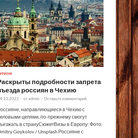
УРИЗМ
Раскрыты подробности запрета
въезда россиян в Чехию
4.10.2022
-
от
admin
-
Оставьте комментарий
оссияне, направляющиеся в Чехию с
еловыми целями, по-прежнему смогут
ъезжать в странуСюжетВизы в Европу: Фото:
mitry Goykolov / Unsplash Россияне с