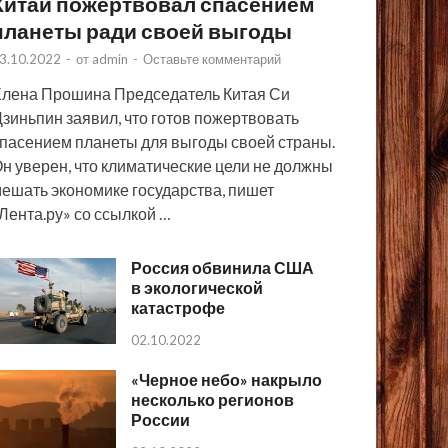
Китай пожертвовал спасением
планеты ради своей выгоды
3.10.2022
-
от
admin
-
Оставьте комментарий
лена Прошина Председатель Китая Си
зиньпин заявил, что готов пожертвовать
пасением планеты для выгоды своей страны.
н уверен, что климатические цели не должны
ешать экономике государства, пишет
Лента.ру» со ссылкой …
Россия обвинила США
в экологической
катастрофе
02.10.2022
«Черное небо» накрыло
несколько регионов
России