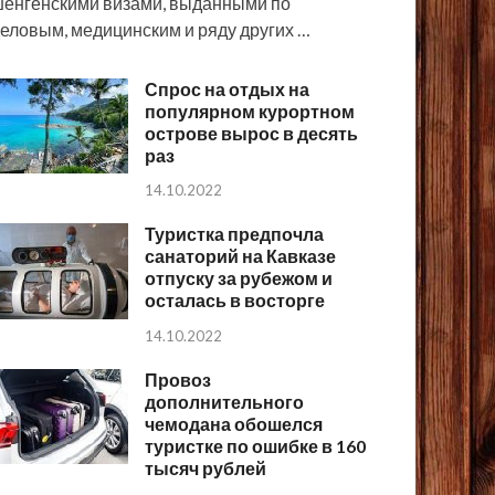
енгенскими визами, выданными по
еловым, медицинским и ряду других …
Спрос на отдых на
популярном курортном
острове вырос в десять
раз
14.10.2022
Туристка предпочла
санаторий на Кавказе
отпуску за рубежом и
осталась в восторге
14.10.2022
Провоз
дополнительного
чемодана обошелся
туристке по ошибке в 160
тысяч рублей