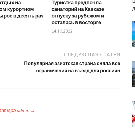
ш
отдых на
Туристка предпочла
д
ом курортном
санаторий на Кавказе
ырос в десять раз
отпуску за рубежом и
осталась в восторге
14.10.2022
СЛЕДУЮЩАЯ СТАТЬЯ
Популярная азиатская страна сняла все
ограничения на въезд для россиян
автора admin →