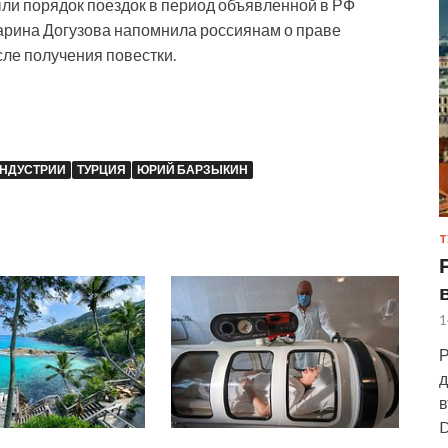
ыли порядок поездок в период объявленной в РФ
арина Догузова напомнила россиянам о праве
сле получения повестки.
ИНДУСТРИИ
ТУРЦИЯ
ЮРИЙ БАРЗЫКИН
Т
1
Р
д
в
D