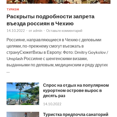
ТУРИЗМ
Раскрыты подробности запрета
въезда россиян в Чехию
14.10.2022
-
от
admin
-
Оставьте комментарий
Россияне, направляющиеся в Чехию с деловыми
целями, по-прежнему смогут въезжать в
странуСюжетВизы в Европу: Фото: Dmitry Goykolov /
Unsplash Россияне с шенгенскими визами,
выданными по деловым, медицинским и ряду других
…
Спрос на отдых на популярном
курортном острове вырос в
десять раз
14.10.2022
Туристка предпочла санаторий