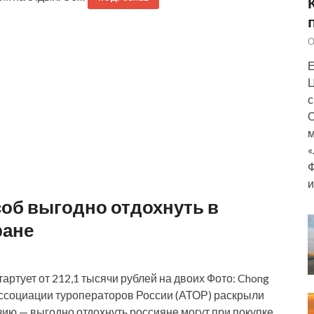
О
Е
Ц
с
О
м
«
Ф
и
об выгодно отдохнуть в
ране
артует от 212,1 тысячи рублей на двоих Фото: Chong
 Ассоциации туроператоров России (АТОР) раскрыли
ию — выгодно отдохнуть россияне могут при покупке