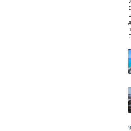
в
D
ш
д
п
П