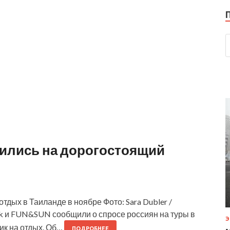
мились на дорогостоящий
дых в Таиланде в ноябре Фото: Sara Dubler /
ik и FUN&SUN сообщили о спросе россиян на туры в
Э
ик на отдых. Об…
ПОДРОБНЕЕ