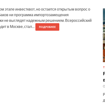
ом этапе инвестквот, но остается открытым вопрос о
ыбаков ни программа импортозамещения
ки не выглядят надежным решением. Всероссийский
одит в Москве, стал…
ПОДРОБНЕЕ
Т
О
Р
д