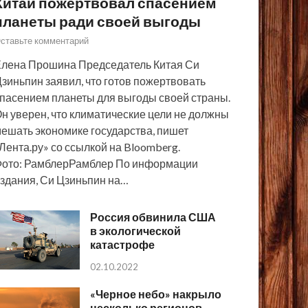
Китай пожертвовал спасением
планеты ради своей выгоды
ставьте комментарий
лена Прошина Председатель Китая Си
зиньпин заявил, что готов пожертвовать
пасением планеты для выгоды своей страны.
н уверен, что климатические цели не должны
ешать экономике государства, пишет
Лента.ру» со ссылкой на Bloomberg.
ото: РамблерРамблер По информации
здания, Си Цзиньпин на…
Россия обвинила США
в экологической
катастрофе
02.10.2022
«Черное небо» накрыло
несколько регионов