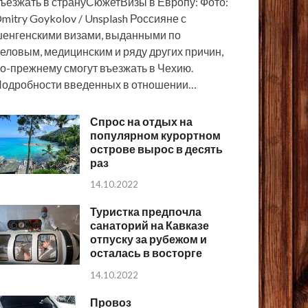
ъезжать в странуСюжетВизы в Европу: Фото:
mitry Goykolov / Unsplash Россияне с
енгенскими визами, выданными по
еловым, медицинским и ряду других причин,
о-прежнему смогут въезжать в Чехию.
одробности введенных в отношении…
Спрос на отдых на
популярном курортном
острове вырос в десять
раз
14.10.2022
Туристка предпочла
санаторий на Кавказе
отпуску за рубежом и
осталась в восторге
14.10.2022
Провоз