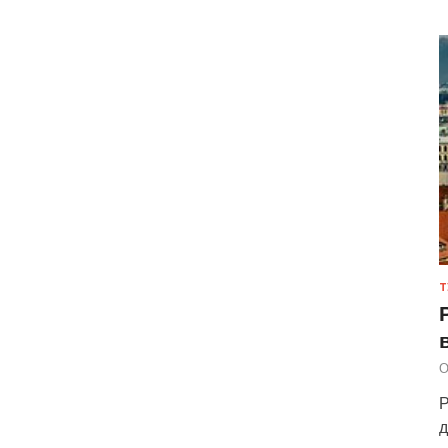
Т
О
Р
д