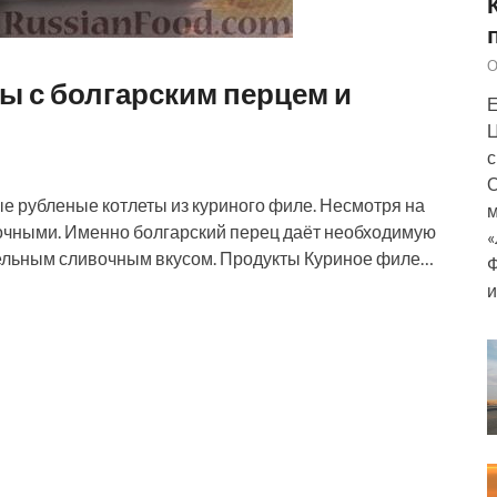
О
ы с болгарским перцем и
Е
Ц
с
О
 рубленые котлеты из куриного филе. Несмотря на
м
 сочными. Именно болгарский перец даёт необходимую
«
тельным сливочным вкусом. Продукты Куриное филе…
Ф
и