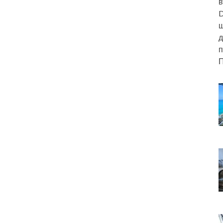
в
D
ш
д
п
П