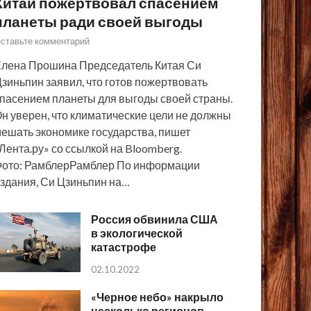
Китай пожертвовал спасением
планеты ради своей выгоды
ставьте комментарий
лена Прошина Председатель Китая Си
зиньпин заявил, что готов пожертвовать
пасением планеты для выгоды своей страны.
н уверен, что климатические цели не должны
ешать экономике государства, пишет
Лента.ру» со ссылкой на Bloomberg.
ото: РамблерРамблер По информации
здания, Си Цзиньпин на…
Россия обвинила США
в экологической
катастрофе
02.10.2022
«Черное небо» накрыло
несколько регионов