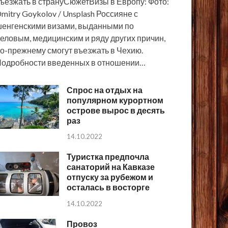
ъезжать в странуСюжетВизы в Европу: Фото:
mitry Goykolov / Unsplash Россияне с
енгенскими визами, выданными по
еловым, медицинским и ряду других причин,
о-прежнему смогут въезжать в Чехию.
одробности введенных в отношении…
Спрос на отдых на
популярном курортном
острове вырос в десять
раз
14.10.2022
Туристка предпочла
санаторий на Кавказе
отпуску за рубежом и
осталась в восторге
14.10.2022
Провоз