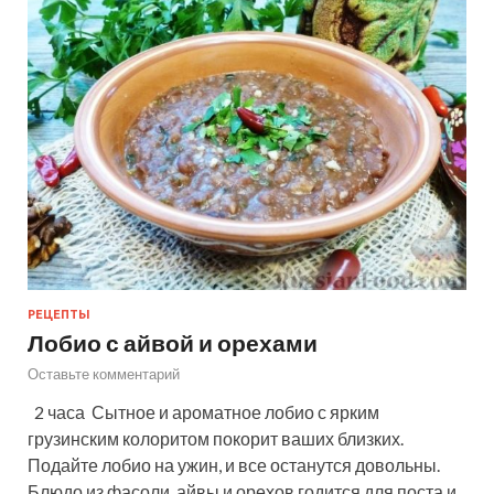
РЕЦЕПТЫ
Лобио с айвой и орехами
Оставьте комментарий
2 часа Сытное и ароматное лобио с ярким
грузинским колоритом покорит ваших близких.
Подайте лобио на ужин, и все останутся довольны.
Блюдо из фасоли, айвы и орехов годится для поста и