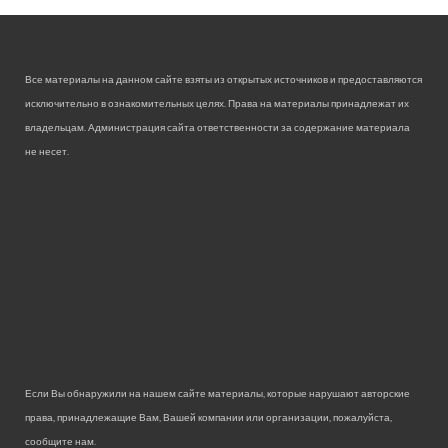
Все материалы на данном сайте взяты из открытых источников и предоставляются
исключительно в ознакомительных целях. Права на материалы принадлежат их
владельцам. Администрация сайта ответственности за содержание материала
не несет.
Если Вы обнаружили на нашем сайте материалы, которые нарушают авторские
права, принадлежащие Вам, Вашей компании или организации, пожалуйста,
сообщите нам.