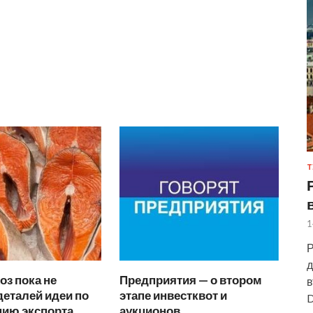
Т
1
Р
д
з пока не
Предприятия — о втором
в
еталей идеи по
этапе инвестквот и
D
нию экспорта
аукционов