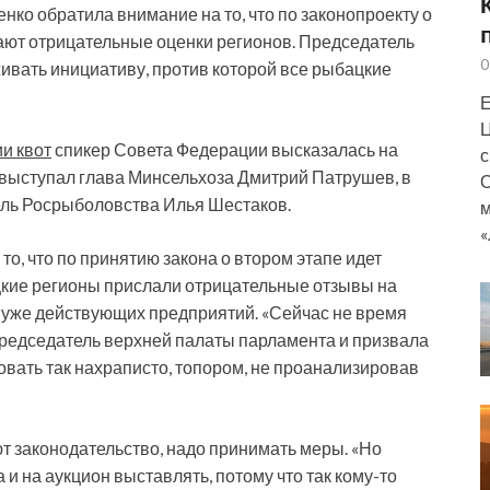
ко обратила внимание на то, что по законопроекту о
пают отрицательные оценки регионов. Председатель
0
ивать инициативу, против которой все рыбацкие
Е
Ц
и квот
спикер Совета Федерации высказалась на
с
выступал глава Минсельхоза Дмитрий Патрушев, в
О
ель Росрыболовства Илья Шестаков.
м
«
о, что по принятию закона о втором этапе идет
цкие регионы прислали отрицательные отзывы на
ы уже действующих предприятий. «Сейчас не время
 председатель верхней палаты парламента и призвала
овать так нахраписто, топором, не проанализировав
т законодательство, надо принимать меры. «Но
и на аукцион выставлять, потому что так кому-то