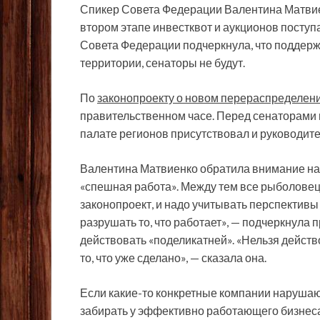
Спикер Совета Федерации Валентина Матвиен
втором этапе инвестквот и аукционов посту
Совета Федерации подчеркнула, что поддерж
территории, сенаторы не будут.
По
законопроекту о новом перераспределени
правительственном часе. Перед сенаторами 
палате регионов присутствовал и руководит
Валентина Матвиенко обратила внимание на т
«спешная работа». Между тем все рыболове
законопроект, и надо учитывать перспектив
разрушать то, что работает», — подчеркнула
действовать «поделикатней». «Нельзя действ
то, что уже сделано», — сказала она.
Если какие-то конкретные компании нарушаю
забирать у эффективно работающего бизнеса 