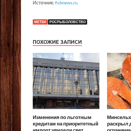
Источник:
fishnews.ru
МЕТКИ
РОСРЫБОЛОВСТВО
ПОХОЖИЕ ЗАПИСИ
Изменения по льготным
Минсельхо
кредитам на приоритетный
раскрыл д
импорт увидели свет
ограниче