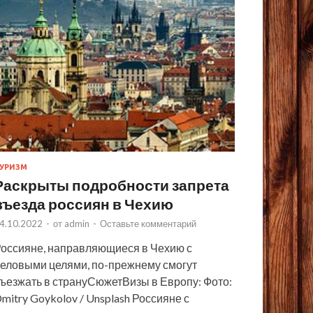
УРИЗМ
Раскрыты подробности запрета
въезда россиян в Чехию
4.10.2022
-
от
admin
-
Оставьте комментарий
оссияне, направляющиеся в Чехию с
еловыми целями, по-прежнему смогут
ъезжать в странуСюжетВизы в Европу: Фото:
mitry Goykolov / Unsplash Россияне с