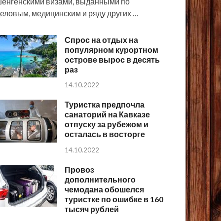
енгенскими визами, выданными по
еловым, медицинским и ряду других …
Спрос на отдых на
популярном курортном
острове вырос в десять
раз
14.10.2022
Туристка предпочла
санаторий на Кавказе
отпуску за рубежом и
осталась в восторге
14.10.2022
Провоз
дополнительного
чемодана обошелся
туристке по ошибке в 160
тысяч рублей