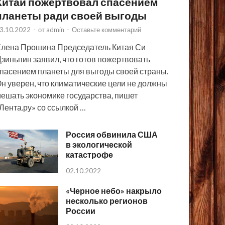
Китай пожертвовал спасением
планеты ради своей выгоды
3.10.2022
-
от
admin
-
Оставьте комментарий
лена Прошина Председатель Китая Си
зиньпин заявил, что готов пожертвовать
пасением планеты для выгоды своей страны.
н уверен, что климатические цели не должны
ешать экономике государства, пишет
Лента.ру» со ссылкой …
Россия обвинила США
в экологической
катастрофе
02.10.2022
«Черное небо» накрыло
несколько регионов
России