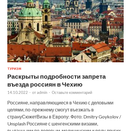
ТУРИЗМ
Раскрыты подробности запрета
въезда россиян в Чехию
14.10.2022
-
от
admin
-
Оставьте комментарий
Россияне, направляющиеся в Чехию с деловыми
целями, по-прежнему смогут въезжать в
странуСюжетВизы в Европу: Фото: Dmitry Goykolov /
Unsplash Россияне с шенгенскими визами,
выданными по деловым, медицинским и ряду других