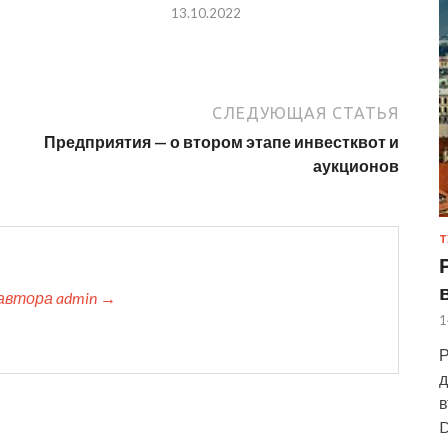
13.10.2022
СЛЕДУЮЩАЯ СТАТЬЯ
Предприятия — о втором этапе инвестквот и
аукционов
Т
автора admin →
1
Р
д
в
D