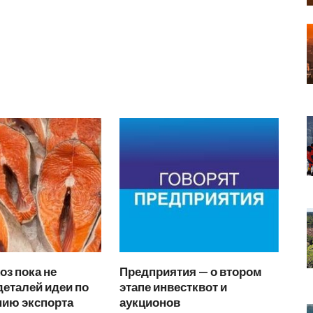
з пока не
Предприятия — о втором
еталей идеи по
этапе инвестквот и
нию экспорта
аукционов