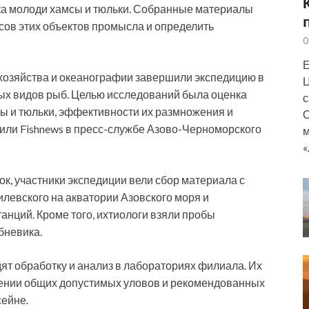
ка молоди хамсы и тюльки. Собранные материалы
сов этих объектов промысла и определить
0
Е
озяйства и океанографии завершили экспедицию в
Ц
ых видов рыб. Целью исследований была оценка
с
ы и тюльки, эффективности их размножения и
О
ли Fishnews в пресс-службе Азово-Черноморского
м
«
ок, участники экспедиции вели сбор материала с
левского на акватории Азовского моря и
танций. Кроме того, ихтиологи взяли пробы
бневика.
т обработку и анализ в лабораториях филиала. Их
лении общих допустимых уловов и рекомендованных
ейне.