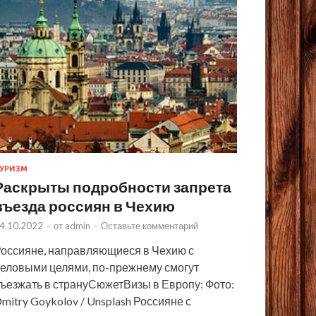
УРИЗМ
Раскрыты подробности запрета
въезда россиян в Чехию
4.10.2022
-
от
admin
-
Оставьте комментарий
оссияне, направляющиеся в Чехию с
еловыми целями, по-прежнему смогут
ъезжать в странуСюжетВизы в Европу: Фото:
mitry Goykolov / Unsplash Россияне с