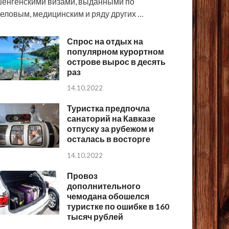
енгенскими визами, выданными по
еловым, медицинским и ряду других …
Спрос на отдых на
популярном курортном
острове вырос в десять
раз
14.10.2022
Туристка предпочла
санаторий на Кавказе
отпуску за рубежом и
осталась в восторге
14.10.2022
Провоз
дополнительного
чемодана обошелся
туристке по ошибке в 160
тысяч рублей