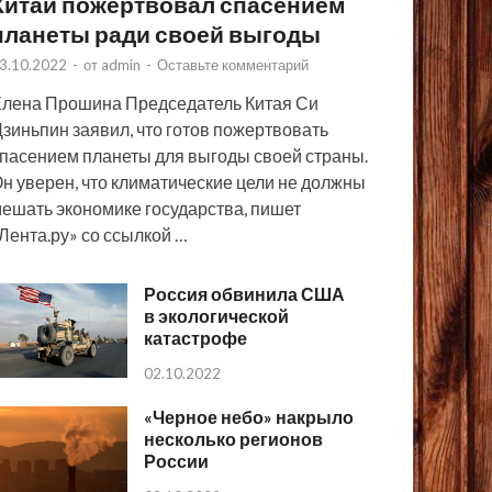
Китай пожертвовал спасением
планеты ради своей выгоды
3.10.2022
-
от
admin
-
Оставьте комментарий
лена Прошина Председатель Китая Си
зиньпин заявил, что готов пожертвовать
пасением планеты для выгоды своей страны.
н уверен, что климатические цели не должны
ешать экономике государства, пишет
Лента.ру» со ссылкой …
Россия обвинила США
в экологической
катастрофе
02.10.2022
«Черное небо» накрыло
несколько регионов
России