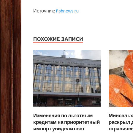
Источник:
fishnews.ru
ПОХОЖИЕ ЗАПИСИ
Изменения по льготным
Минсельхо
кредитам на приоритетный
раскрыл д
импорт увидели свет
ограниче