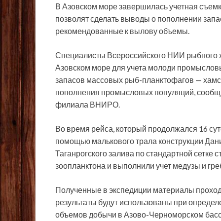
В Азовском море завершилась учетная съем
позволят сделать выводы о пополнении запа
рекомендованные к вылову объемы.
Специалисты Всероссийского НИИ рыбного х
Азовском море для учета молоди промыслов
запасов массовых рыб-планктофагов — хамс
пополнения промысловых популяций, сообщи
филиала ВНИРО.
Во время рейса, который продолжался 16 сут
помощью малькового трала конструкции Дани
Таганрогского залива по стандартной сетке с
зоопланктона и выполнили учет медузы и гре
Полученные в экспедиции материалы проходя
результаты будут использованы при опреде
объемов добычи в Азово-Черноморском басс