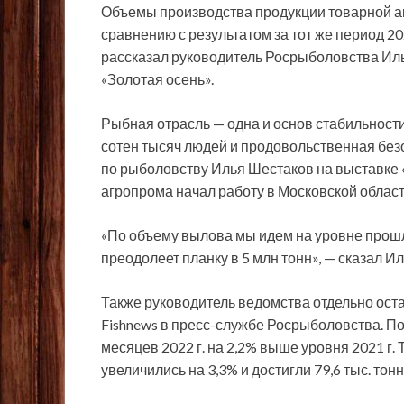
Объемы производства продукции товарной ак
сравнению с результатом за тот же период 20
рассказал руководитель Росрыболовства Ил
«Золотая осень».
Рыбная отрасль — одна и основ стабильности
сотен тысяч людей и продовольственная без
по рыболовству Илья Шестаков на выставке 
агропрома начал работу в Московской област
«По объему вылова мы идем на уровне прошло
преодолеет планку в 5 млн тонн», — сказал И
Также руководитель ведомства отдельно ост
Fishnews в пресс-службе Росрыболовства. П
месяцев 2022 г. на 2,2% выше уровня 2021 г
увеличились на 3,3% и достигли 79,6 тыс. тонн 