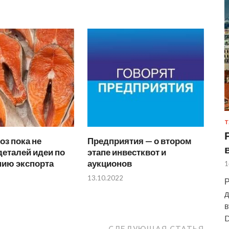
Т
з пока не
Предприятия — о втором
еталей идеи по
этапе инвестквот и
нию экспорта
аукционов
1
13.10.2022
Р
д
в
D