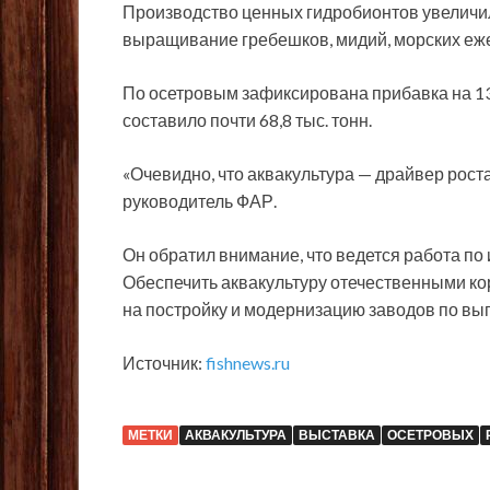
Производство ценных гидробионтов увеличилос
выращивание гребешков, мидий, морских еже
По осетровым зафиксирована прибавка на 13,
составило почти 68,8 тыс. тонн.
«Очевидно, что аквакультура — драйвер рост
руководитель ФАР.
Он обратил внимание, что ведется работа п
Обеспечить аквакультуру отечественными ко
на постройку и модернизацию заводов по вы
Источник:
fishnews.ru
МЕТКИ
АКВАКУЛЬТУРА
ВЫСТАВКА
ОСЕТРОВЫХ