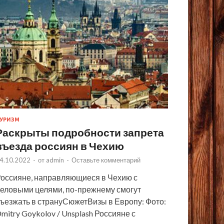
УРИЗМ
Раскрыты подробности запрета
въезда россиян в Чехию
4.10.2022
-
от
admin
-
Оставьте комментарий
оссияне, направляющиеся в Чехию с
еловыми целями, по-прежнему смогут
ъезжать в странуСюжетВизы в Европу: Фото:
mitry Goykolov / Unsplash Россияне с