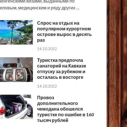
енгенскими визами, выданными по
еловым, медицинским и ряду других …
Спрос на отдых на
популярном курортном
острове вырос в десять
раз
14.10.2022
Туристка предпочла
санаторий на Кавказе
отпуску за рубежом и
осталась в восторге
14.10.2022
Провоз
дополнительного
чемодана обошелся
туристке по ошибке в 160
тысяч рублей