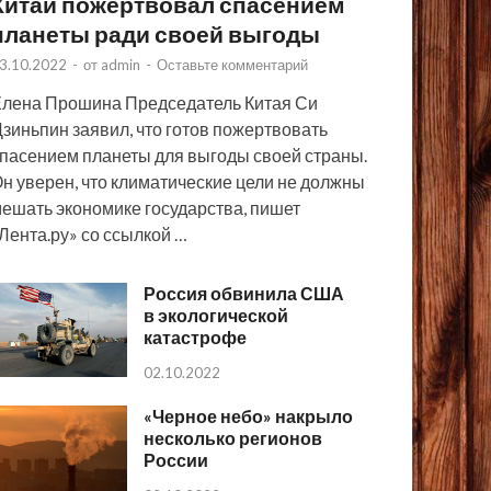
Китай пожертвовал спасением
планеты ради своей выгоды
3.10.2022
-
от
admin
-
Оставьте комментарий
лена Прошина Председатель Китая Си
зиньпин заявил, что готов пожертвовать
пасением планеты для выгоды своей страны.
н уверен, что климатические цели не должны
ешать экономике государства, пишет
Лента.ру» со ссылкой …
Россия обвинила США
в экологической
катастрофе
02.10.2022
«Черное небо» накрыло
несколько регионов
России