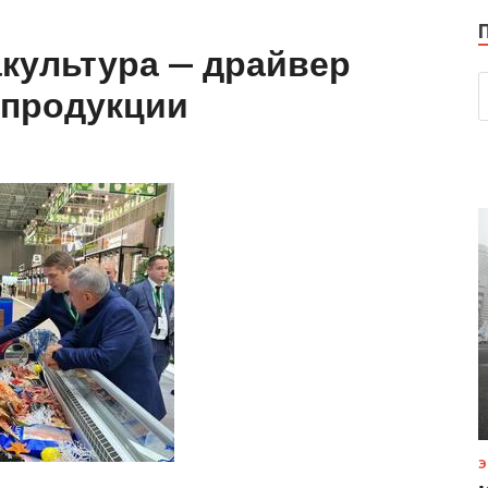
акультура — драйвер
 продукции
Э