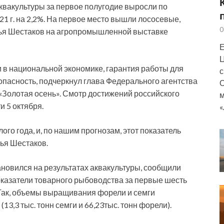
вакультуры за первое полугодие выросли по
21 г. на 2,2%. На первое место вышли лососевые,
0
ья Шестаков на агропромышленной выставке
Е
Ц
 в национальной экономике, гарантия работы для
с
опасность, подчеркнул глава Федерального агентства
О
«Золотая осень». Смотр достижений российского
м
и 5 октября.
«
го года, и, по нашим прогнозам, этот показатель
лья Шестаков.
ановился на результатах аквакультуры, сообщили
оказатели товарного рыбоводства за первые шесть
. Так, объемы выращивания форели и семги
(13,3 тыс. тонн семги и 66,23тыс. тонн форели).