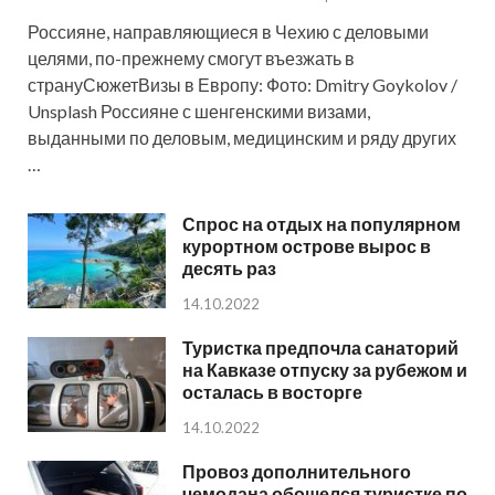
Россияне, направляющиеся в Чехию с деловыми
целями, по-прежнему смогут въезжать в
странуСюжетВизы в Европу: Фото: Dmitry Goykolov /
Unsplash Россияне с шенгенскими визами,
выданными по деловым, медицинским и ряду других
…
Спрос на отдых на популярном
курортном острове вырос в
десять раз
14.10.2022
Туристка предпочла санаторий
на Кавказе отпуску за рубежом и
осталась в восторге
14.10.2022
Провоз дополнительного
чемодана обошелся туристке по