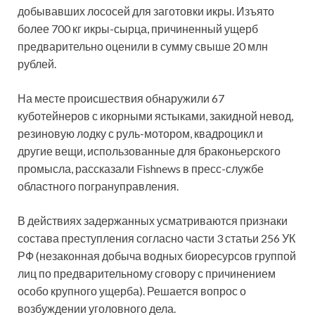
добывавших лососей для заготовки икры. Изъято
более 700 кг икры-сырца, причиненный ущерб
предварительно оценили в сумму свыше 20 млн
рублей.
На месте происшествия обнаружили 67
куботейнеров с икорными ястыками, закидной невод,
резиновую лодку с руль-мотором, квадроцикл и
другие вещи, использованные для браконьерского
промысла, рассказали Fishnews в пресс-службе
областного погрануправления.
В действиях задержанных усматриваются признаки
состава преступления согласно части 3 статьи 256 УК
РФ (незаконная добыча водных биоресурсов группой
лиц по предварительному сговору с причинением
особо крупного ущерба). Решается вопрос о
возбуждении уголовного дела.