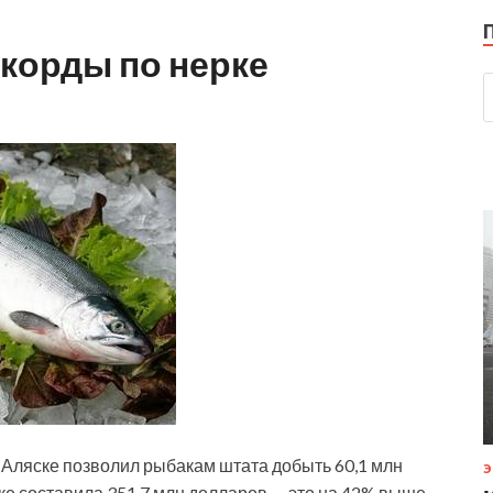
корды по нерке
 Аляске позволил рыбакам штата добыть 60,1 млн
Э
ке составила 351,7 млн долларов — это на 42% выше,