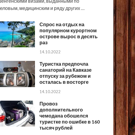
енгенскими визами, выданными по
еловым, медицинским и ряду других …
Спрос на отдых на
популярном курортном
острове вырос в десять
раз
14.10.2022
Туристка предпочла
санаторий на Кавказе
отпуску за рубежом и
осталась в восторге
14.10.2022
Провоз
дополнительного
чемодана обошелся
туристке по ошибке в 160
тысяч рублей