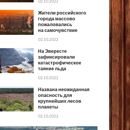
02.10.2022
Жители российского
города массово
пожаловались
на самочувствие
02.10.2022
На Эвересте
зафиксировали
катастрофическое
таяние льда
02.10.2022
Названа неожиданная
опасность для
крупнейших лесов
планеты
02.10.2022