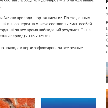
.
0
Аляски приводит портал IntraFish. По его данным,
Е
ный вылов нерки на Аляске составил 79 млн особей.
Ц
екордный за все время наблюдений результат. Он на
с
тний период (2002-2021 гг.).
О
м
а по подходам нерки зафиксировали все речные
«