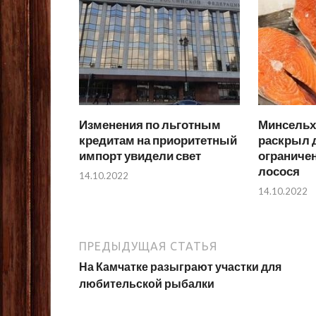
Изменения по льготным
Минсельхо
кредитам на приоритетный
раскрыл д
импорт увидели свет
ограниче
лосося
14.10.2022
14.10.2022
ПРЕДЫДУЩАЯ СТАТЬЯ
На Камчатке разыграют участки для
любительской рыбалки