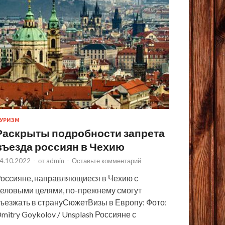
УРИЗМ
Раскрыты подробности запрета
въезда россиян в Чехию
4.10.2022
-
от
admin
-
Оставьте комментарий
оссияне, направляющиеся в Чехию с
еловыми целями, по-прежнему смогут
ъезжать в странуСюжетВизы в Европу: Фото:
mitry Goykolov / Unsplash Россияне с