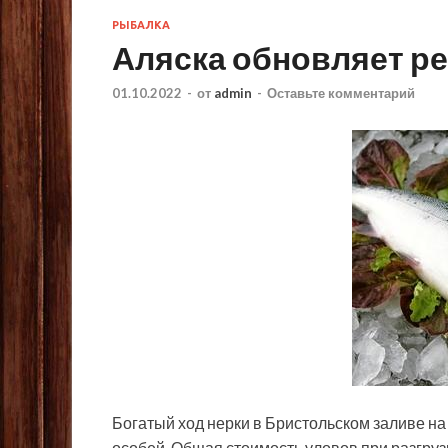
РЫБАЛКА
Аляска обновляет ре
01.10.2022
-
от
admin
-
Оставьте комментарий
Богатый ход нерки в Бристольском заливе на
особей. Общая стоимость уловов при разгруз