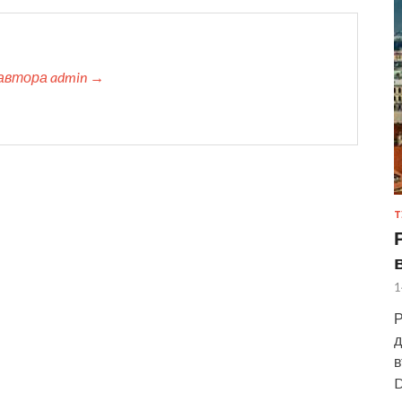
автора admin →
Т
1
Р
д
в
D