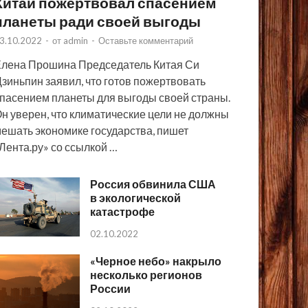
Китай пожертвовал спасением
планеты ради своей выгоды
3.10.2022
-
от
admin
-
Оставьте комментарий
лена Прошина Председатель Китая Си
зиньпин заявил, что готов пожертвовать
пасением планеты для выгоды своей страны.
н уверен, что климатические цели не должны
ешать экономике государства, пишет
Лента.ру» со ссылкой …
Россия обвинила США
в экологической
катастрофе
02.10.2022
«Черное небо» накрыло
несколько регионов
России