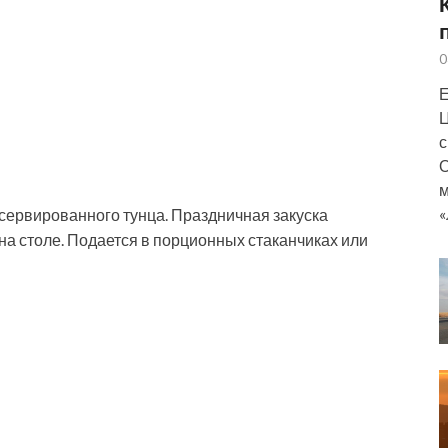
0
Е
Ц
с
О
м
«
нсервированного тунца. Праздничная закуска
 на столе. Подается в порционных стаканчиках или