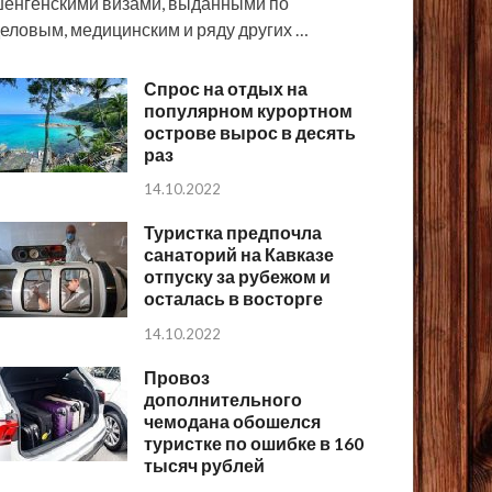
енгенскими визами, выданными по
еловым, медицинским и ряду других …
Спрос на отдых на
популярном курортном
острове вырос в десять
раз
14.10.2022
Туристка предпочла
санаторий на Кавказе
отпуску за рубежом и
осталась в восторге
14.10.2022
Провоз
дополнительного
чемодана обошелся
туристке по ошибке в 160
тысяч рублей