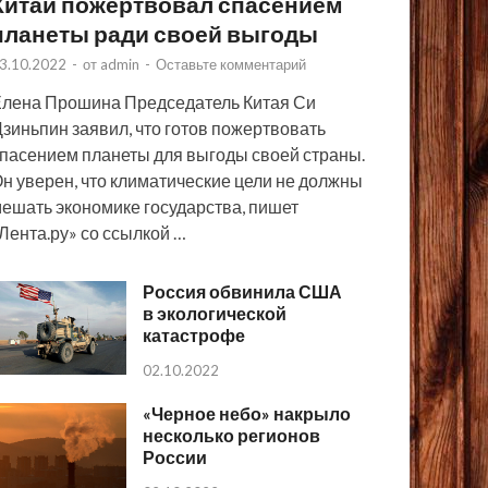
Китай пожертвовал спасением
планеты ради своей выгоды
3.10.2022
-
от
admin
-
Оставьте комментарий
лена Прошина Председатель Китая Си
зиньпин заявил, что готов пожертвовать
пасением планеты для выгоды своей страны.
н уверен, что климатические цели не должны
ешать экономике государства, пишет
Лента.ру» со ссылкой …
Россия обвинила США
в экологической
катастрофе
02.10.2022
«Черное небо» накрыло
несколько регионов
России