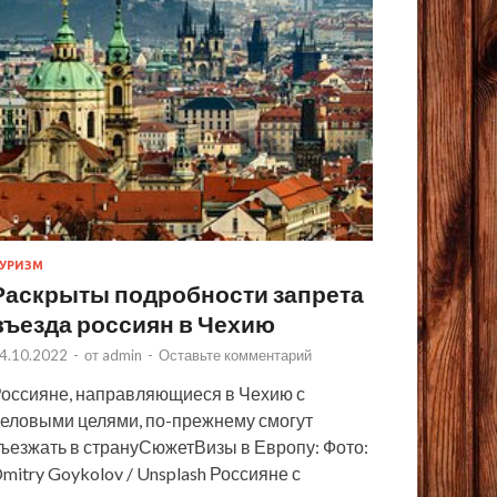
УРИЗМ
Раскрыты подробности запрета
въезда россиян в Чехию
4.10.2022
-
от
admin
-
Оставьте комментарий
оссияне, направляющиеся в Чехию с
еловыми целями, по-прежнему смогут
ъезжать в странуСюжетВизы в Европу: Фото:
mitry Goykolov / Unsplash Россияне с