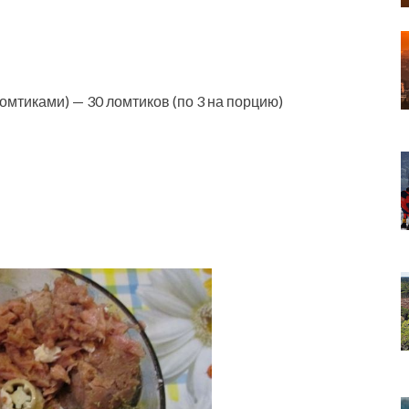
омтиками) — 30 ломтиков (по 3 на порцию)