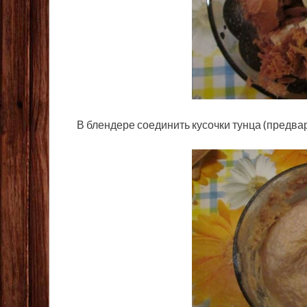
В блендере соединить кусочки тунца (предва