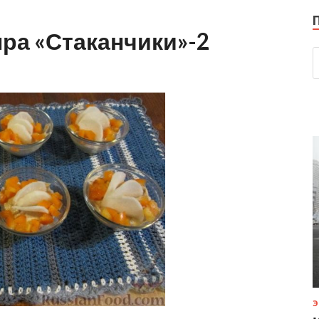
ыра «Стаканчики»-2
Э