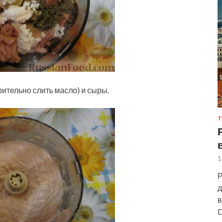
рительно слить масло) и сыры.
Т
1
Р
д
в
D