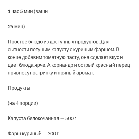
1
час
5
мин (ваши
25
мин)
Простое блюдо из доступных продуктов. Для
сытности потушим капусту с куриным фаршем. В
конце добавим томатную пасту, она сделает вкус и
цвет блюда ярче. А кориандр и острый красный перец
привнесут остринку и пряный аромат.
Продукты
(на 4 порции)
Капуста белокочанная — 500 г
Фарш куриный — 300 г