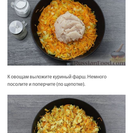
К овощам выложите куриный фарш. Немного
посолите и поперчите (по щепотке).