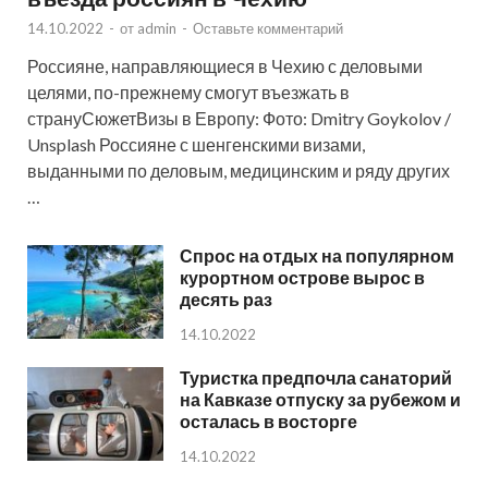
14.10.2022
-
от
admin
-
Оставьте комментарий
Россияне, направляющиеся в Чехию с деловыми
целями, по-прежнему смогут въезжать в
странуСюжетВизы в Европу: Фото: Dmitry Goykolov /
Unsplash Россияне с шенгенскими визами,
выданными по деловым, медицинским и ряду других
…
Спрос на отдых на популярном
курортном острове вырос в
десять раз
14.10.2022
Туристка предпочла санаторий
на Кавказе отпуску за рубежом и
осталась в восторге
14.10.2022