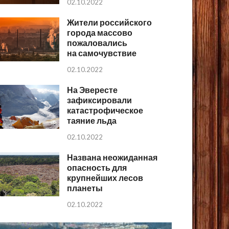
02.10.2022
Жители российского
города массово
пожаловались
на самочувствие
02.10.2022
На Эвересте
зафиксировали
катастрофическое
таяние льда
02.10.2022
Названа неожиданная
опасность для
крупнейших лесов
планеты
02.10.2022