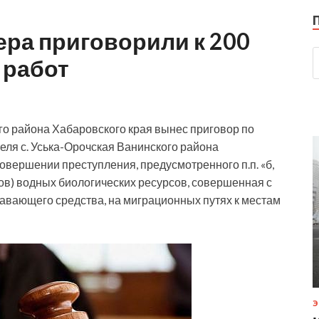
ра приговорили к 200
 работ
го района Хабаровского края вынес приговор по
еля с. Уська-Орочская Ванинского района
овершении преступления, предусмотренного п.п. «б,
ов) водных биологических ресурсов, совершенная с
авающего средства, на миграционных путях к местам
Э