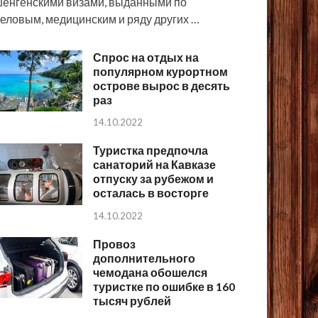
енгенскими визами, выданными по
еловым, медицинским и ряду других …
Спрос на отдых на
популярном курортном
острове вырос в десять
раз
14.10.2022
Туристка предпочла
санаторий на Кавказе
отпуску за рубежом и
осталась в восторге
14.10.2022
Провоз
дополнительного
чемодана обошелся
туристке по ошибке в 160
тысяч рублей