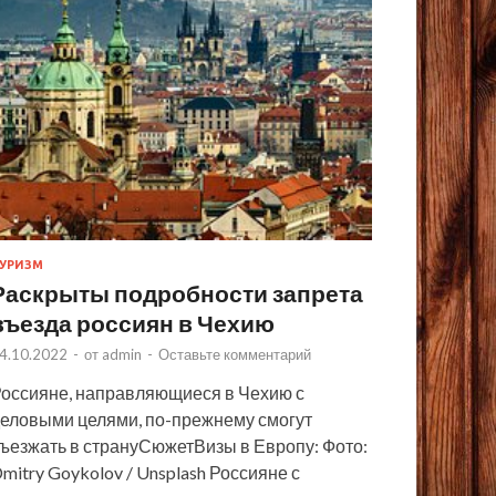
УРИЗМ
Раскрыты подробности запрета
въезда россиян в Чехию
4.10.2022
-
от
admin
-
Оставьте комментарий
оссияне, направляющиеся в Чехию с
еловыми целями, по-прежнему смогут
ъезжать в странуСюжетВизы в Европу: Фото:
mitry Goykolov / Unsplash Россияне с