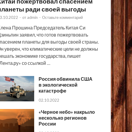
Китай пожертвовал спасением
планеты ради своей выгоды
3.10.2022
-
от
admin
-
Оставьте комментарий
лена Прошина Председатель Китая Си
зиньпин заявил, что готов пожертвовать
пасением планеты для выгоды своей страны.
н уверен, что климатические цели не должны
ешать экономике государства, пишет
Лента.ру» со ссылкой …
Россия обвинила США
в экологической
катастрофе
02.10.2022
«Черное небо» накрыло
несколько регионов
России