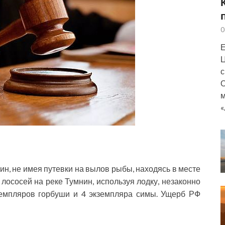
0
Е
Ц
с
О
м
«
нин, не имея путевки на вылов рыбы, находясь в месте
лососей на реке Тумнин, используя лодку, незаконно
емпляров горбуши и 4 экземпляра симы. Ущерб РФ