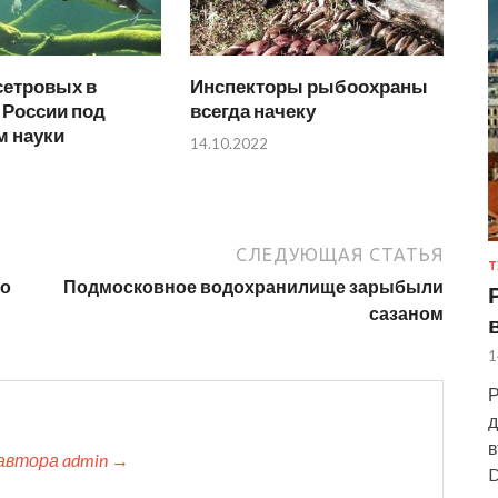
сетровых в
Инспекторы рыбоохраны
 России под
всегда начеку
м науки
14.10.2022
СЛЕДУЮЩАЯ СТАТЬЯ
Т
го
Подмосковное водохранилище зарыбыли
сазаном
1
Р
д
в
автора admin →
D