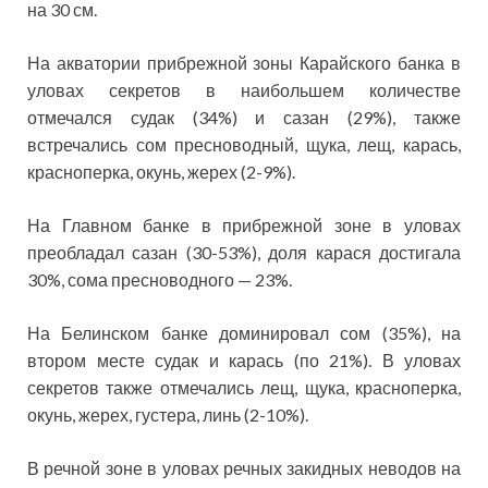
на 30 см.
На акватории прибрежной зоны Карайского банка в
уловах секретов в наибольшем количестве
отмечался судак (34%) и сазан (29%), также
встречались сом пресноводный, щука, лещ, карась,
красноперка, окунь, жерех (2-9%).
На Главном банке в прибрежной зоне в уловах
преобладал сазан (30-53%), доля карася достигала
30%, сома пресноводного — 23%.
На Белинском банке доминировал сом (35%), на
втором месте судак и карась (по 21%). В уловах
секретов также отмечались лещ, щука, красноперка,
окунь, жерех, густера, линь (2-10%).
В речной зоне в уловах речных закидных неводов на