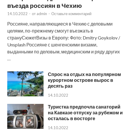
въезда россиян в Чехию
14.10.2022
-
от
admin
-
Оставьте комментарий
Россияне, направляющиеся в Чехию с деловыми
целями, по-прежнему смогут въезжать в
странуСюжетВизы в Европу: Фото: Dmitry Goykolov /
Unsplash Россияне с шенгенскими визами,
выданными по деловым, медицинским и ряду других
…
Спрос на отдых на популярном
курортном острове вырос в
десять раз
14.10.2022
Туристка предпочла санаторий
на Кавказе отпуску за рубежом и
осталась в восторге
14.10.2022