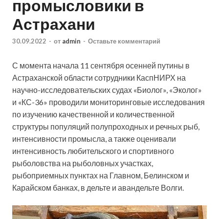
промысловики в
Астрахани
30.09.2022
-
от
admin
-
Оставьте комментарий
С момента начала 11 сентября осенней путины в
Астраханской области сотрудники КаспНИРХ на
научно-исследовательских судах «Биолог», «Эколог»
и «КС-36» проводили мониторинговые исследования
по изучению качественной и количественной
структуры популяций полупроходных и
речных рыб,
интенсивности промысла, а также оценивали
интенсивность любительского и спортивного
рыболовства на рыболовных участках,
рыбоприемных пунктах на Главном, Белинском и
Карайском банках, в дельте и авандельте Волги.