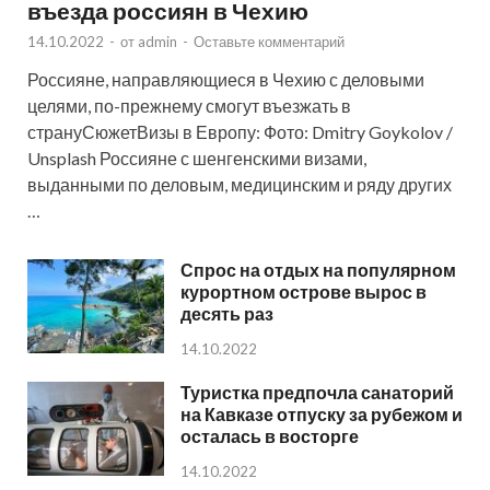
въезда россиян в Чехию
14.10.2022
-
от
admin
-
Оставьте комментарий
Россияне, направляющиеся в Чехию с деловыми
целями, по-прежнему смогут въезжать в
странуСюжетВизы в Европу: Фото: Dmitry Goykolov /
Unsplash Россияне с шенгенскими визами,
выданными по деловым, медицинским и ряду других
…
Спрос на отдых на популярном
курортном острове вырос в
десять раз
14.10.2022
Туристка предпочла санаторий
на Кавказе отпуску за рубежом и
осталась в восторге
14.10.2022