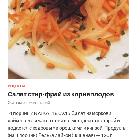
РЕЦЕПТЫ
Салат стир-фрай из корнеплодов
Оставьте комментарий
4 порции ZNAIKA 18.09.15 Салат из моркови,
дайкона и свеклы готовится методом стир-фрай и
подается с кедровыми орешками и кинзой. Продукты
(на 4 порции) Редька дайкон (чищеная) — 120 г