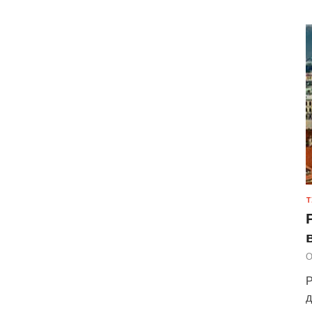
Т
О
Р
д