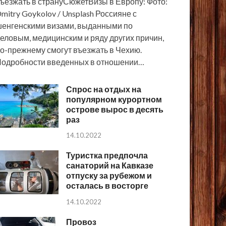
ъезжать в странуСюжетВизы в Европу: Фото:
mitry Goykolov / Unsplash Россияне с
енгенскими визами, выданными по
еловым, медицинским и ряду других причин,
о-прежнему смогут въезжать в Чехию.
одробности введенных в отношении…
Спрос на отдых на
популярном курортном
острове вырос в десять
раз
14.10.2022
Туристка предпочла
санаторий на Кавказе
отпуску за рубежом и
осталась в восторге
14.10.2022
Провоз