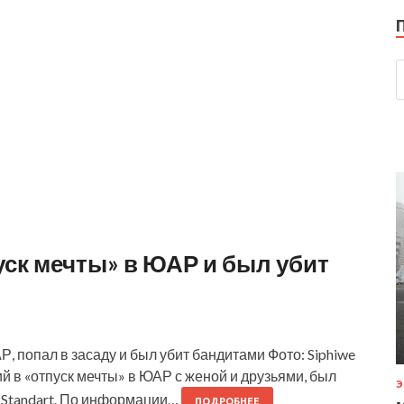
уск мечты» в ЮАР и был убит
, попал в засаду и был убит бандитами Фото: Siphiwe
ий в «отпуск мечты» в ЮАР с женой и друзьями, был
Э
g Standart. По информации…
ПОДРОБНЕЕ