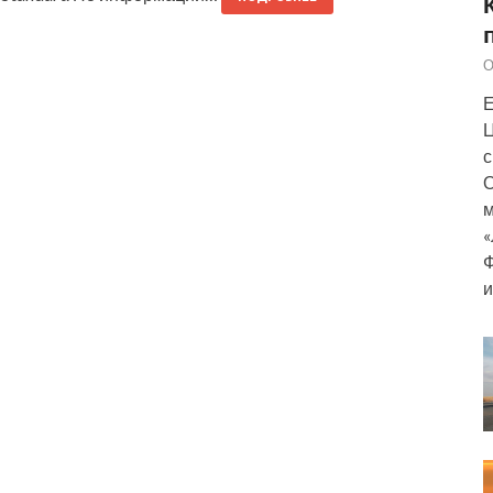
О
Е
Ц
с
О
м
«
Ф
и