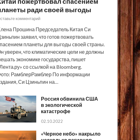
Китай пожертвовал спасением
планеты ради своей выгоды
ставьте комментарий
лена Прошина Председатель Китая Си
зиньпин заявил, что готов пожертвовать
пасением планеты для выгоды своей страны.
н уверен, что климатические цели не должны
ешать экономике государства, пишет
Лента.ру» со ссылкой на Bloomberg.
ото: РамблерРамблер По информации
здания, Си Цзиньпин на…
Россия обвинила США
в экологической
катастрофе
02.10.2022
«Черное небо» накрыло
несколько регионов