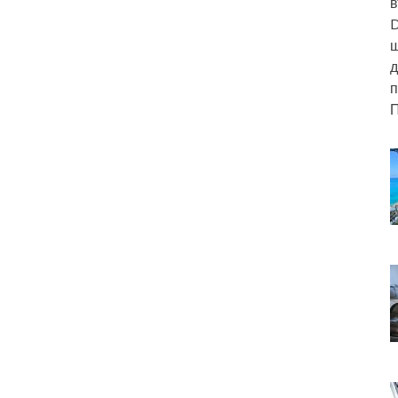
в
D
ш
д
п
П