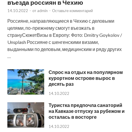
въезда россиян в Чехию
14.10.2022
-
от
admin
-
Оставьте комментарий
Россияне, направляющиеся в Чехию с деловыми
целями, по-прежнему смогут въезжать в
странуСюжетВизы в Европу: Фото: Dmitry Goykolov /
Unsplash Россияне с шенгенскими визами,
выданными по деловым, медицинским и ряду других
…
Спрос на отдых на популярном
курортном острове вырос в
десять раз
14.10.2022
Туристка предпочла санаторий
на Кавказе отпуску за рубежом и
осталась в восторге
14.10.2022