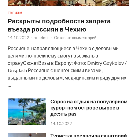
ТУРИЗМ
Раскрыты подробности запрета
въезда россиян в Чехию
14.10.2022
-
от
admin
-
Оставьте комментарий
Россияне, направляющиеся в Чехию с деловыми
целями, по-прежнему смогут въезжать в
странуСюжетВизы в Европу: Фото: Dmitry Goykolov /
Unsplash Россияне с шенгенскими визами,
выданными по деловым, медицинским и ряду других
…
Спрос на отдых на популярном
курортном острове вырос в
десять раз
14.10.2022
Туристка предпочла санаторий