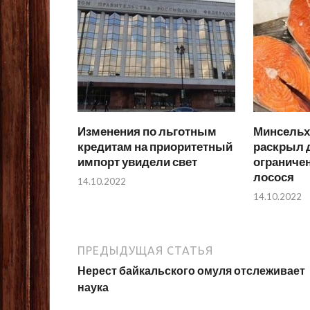
Изменения по льготным
Минсельхо
кредитам на приоритетный
раскрыл д
импорт увидели свет
ограниче
лосося
14.10.2022
14.10.2022
ПРЕДЫДУЩАЯ СТАТЬЯ
Нерест байкальского омуля отслеживает
наука