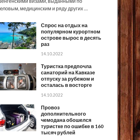
енгенскими визами, выданными по
еловым, медицинским и ряду других …
Спрос на отдых на
популярном курортном
острове вырос в десять
раз
14.10.2022
Туристка предпочла
санаторий на Кавказе
отпуску за рубежом и
осталась в восторге
14.10.2022
Провоз
дополнительного
чемодана обошелся
туристке по ошибке в 160
тысяч рублей