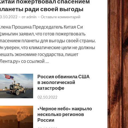
Китай пожертвовал спасением
планеты ради своей выгоды
3.10.2022
-
от
admin
-
Оставьте комментарий
лена Прошина Председатель Китая Си
зиньпин заявил, что готов пожертвовать
пасением планеты для выгоды своей страны.
н уверен, что климатические цели не должны
ешать экономике государства, пишет
Лента.ру» со ссылкой …
Россия обвинила США
в экологической
катастрофе
02.10.2022
«Черное небо» накрыло
несколько регионов
России