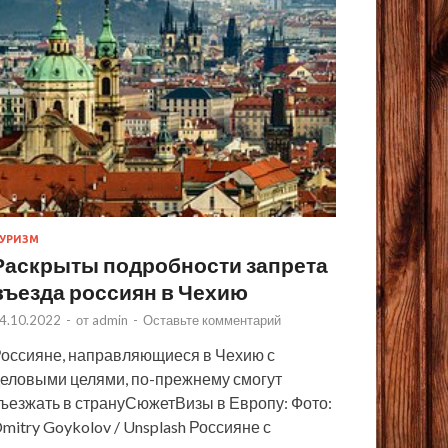
УРИЗМ
Раскрыты подробности запрета
въезда россиян в Чехию
4.10.2022
-
от
admin
-
Оставьте комментарий
оссияне, направляющиеся в Чехию с
еловыми целями, по-прежнему смогут
ъезжать в странуСюжетВизы в Европу: Фото:
mitry Goykolov / Unsplash Россияне с