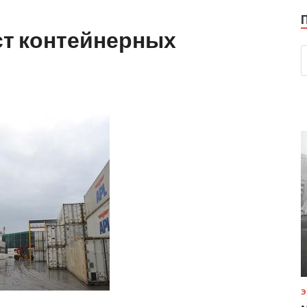
т контейнерных
Э