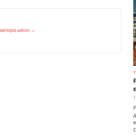
автора admin →
Т
1
Р
д
в
D