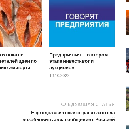
з пока не
Предприятия — о втором
еталей идеи по
этапе инвестквот и
нию экспорта
аукционов
13.10.2022
СЛЕДУЮЩАЯ СТАТЬЯ
Еще одна азиатская страна захотела
возобновить авиасообщение с Россией