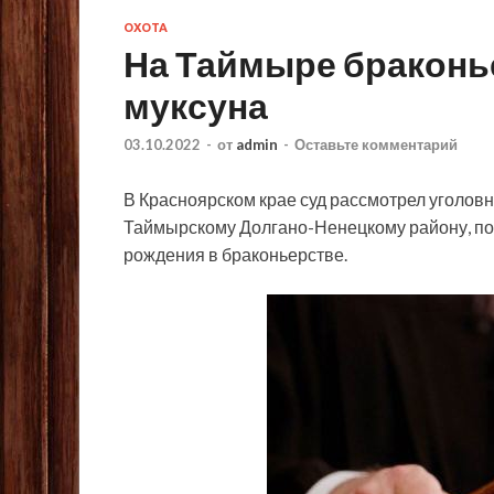
ОХОТА
На Таймыре браконь
муксуна
03.10.2022
-
от
admin
-
Оставьте комментарий
В Красноярском крае суд рассмотрел уголов
Таймырскому Долгано-Ненецкому району, по 
рождения в браконьерстве.