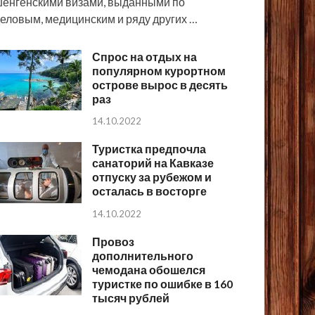
енгенскими визами, выданными по
еловым, медицинским и ряду других …
Спрос на отдых на
популярном курортном
острове вырос в десять
раз
14.10.2022
Туристка предпочла
санаторий на Кавказе
отпуску за рубежом и
осталась в восторге
14.10.2022
Провоз
дополнительного
чемодана обошелся
туристке по ошибке в 160
тысяч рублей