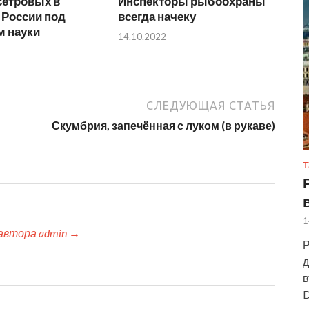
сетровых в
Инспекторы рыбоохраны
 России под
всегда начеку
м науки
14.10.2022
СЛЕДУЮЩАЯ СТАТЬЯ
Скумбрия, запечённая с луком (в рукаве)
Т
1
автора admin →
Р
д
в
D