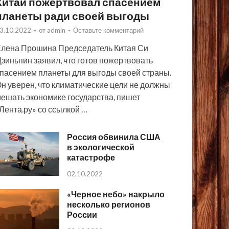
Китай пожертвовал спасением
планеты ради своей выгоды
3.10.2022
-
от
admin
-
Оставьте комментарий
лена Прошина Председатель Китая Си
зиньпин заявил, что готов пожертвовать
пасением планеты для выгоды своей страны.
н уверен, что климатические цели не должны
ешать экономике государства, пишет
Лента.ру» со ссылкой …
Россия обвинила США
в экологической
катастрофе
02.10.2022
«Черное небо» накрыло
несколько регионов
России