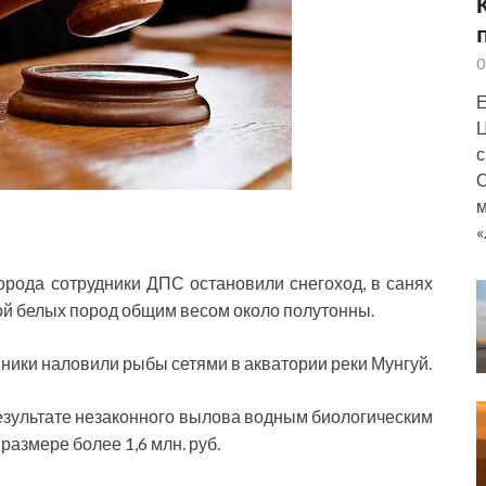
0
Е
Ц
с
О
м
«
орода сотрудники ДПС остановили снегоход, в санях
ой белых пород общим весом около полутонны.
ики наловили рыбы сетями в акватории реки Мунгуй.
результате незаконного вылова водным биологическим
азмере более 1,6 млн. руб.