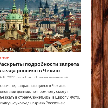
УРИЗМ
Раскрыты подробности запрета
въезда россиян в Чехию
4.10.2022
-
от
admin
-
Оставьте комментарий
оссияне, направляющиеся в Чехию с
еловыми целями, по-прежнему смогут
ъезжать в странуСюжетВизы в Европу: Фото:
mitry Goykolov / Unsplash Россияне с