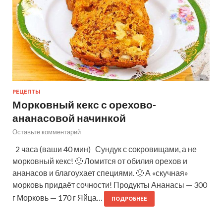
РЕЦЕПТЫ
Морковный кекс с орехово-
ананасовой начинкой
Оставьте комментарий
2 часа (ваши 40 мин) Сундук с сокровищами, а не
морковный кекс! 🙂 Ломится от обилия орехов и
ананасов и благоухает специями. 🙂 А «скучная»
морковь придаёт сочности! Продукты Ананасы — 300
г Морковь — 170 г Яйца…
ПОДРОБНЕЕ