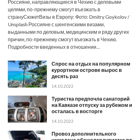
Россияне, направляющиеся в Чехию с деловыми
целями, по-прежнему смогут въезжать в
странуСюжетВизы в Европу: Фото: Dmitry Goykolov /
Unsplash Россияне с шенгенскими визами,
выданными по деловым, медицинским и ряду других
причин, по-прежнему смогут въезжать в Чехию.
Подробности введенных в отношении…
Спрос на отдых на популярном
курортном острове вырос в
десять раз
14.10.2022
Туристка предпочла санаторий
на Кавказе отпуску за рубежом и
осталась в восторге
14.10.2022
Провоз дополнительного
чемодана обошелся туристке по