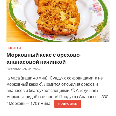
РЕЦЕПТЫ
Морковный кекс с орехово-
ананасовой начинкой
Оставьте комментарий
2 часа (ваши 40 мин) Сундук с сокровищами, а не
морковный кекс! 🙂 Ломится от обилия орехов и
ананасов и благоухает специями. 🙂 А «скучная»
морковь придаёт сочности! Продукты Ананасы — 300
г Морковь — 170 г Яйца…
ПОДРОБНЕЕ