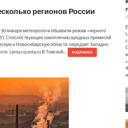
есколько регионов России
О
Е
по 30 января метеорологи объявили режим «черного
Ц
МУ). Способствующее накоплению вредных примесей
с
вскую и Новосибирскую области, передает Западно-
О
о: Lenta.ruLenta.ru В Томской…
ПОДРОБНЕЕ
м
«
Ф
и