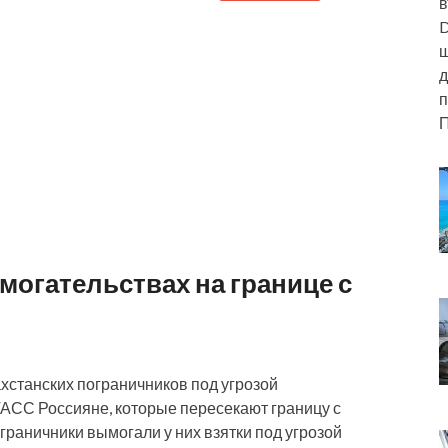
в
D
ш
д
п
П
могательствах на границе с
хстанских пограничников под угрозой
АСС Россияне, которые пересекают границу с
граничники вымогали у них взятки под угрозой