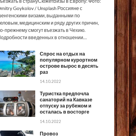
ъезжать в странуСюжетВизы в Европу: Фото:
mitry Goykolov / Unsplash Россияне с
енгенскими визами, выданными по
еловым, медицинским и ряду других причин,
о-прежнему смогут въезжать в Чехию.
одробности введенных в отношении…
Спрос на отдых на
популярном курортном
острове вырос в десять
раз
14.10.2022
Туристка предпочла
санаторий на Кавказе
отпуску за рубежом и
осталась в восторге
14.10.2022
Провоз