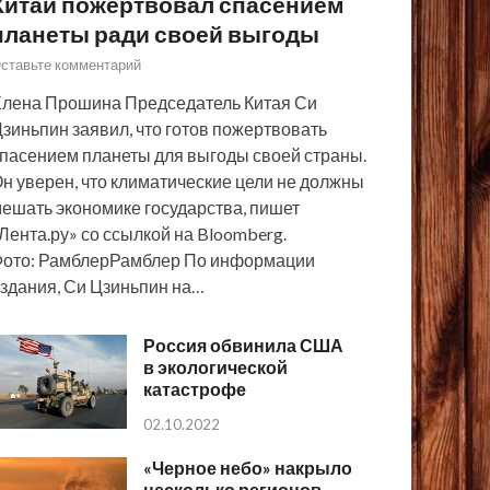
Китай пожертвовал спасением
планеты ради своей выгоды
ставьте комментарий
лена Прошина Председатель Китая Си
зиньпин заявил, что готов пожертвовать
пасением планеты для выгоды своей страны.
н уверен, что климатические цели не должны
ешать экономике государства, пишет
Лента.ру» со ссылкой на Bloomberg.
ото: РамблерРамблер По информации
здания, Си Цзиньпин на…
Россия обвинила США
в экологической
катастрофе
02.10.2022
«Черное небо» накрыло
несколько регионов