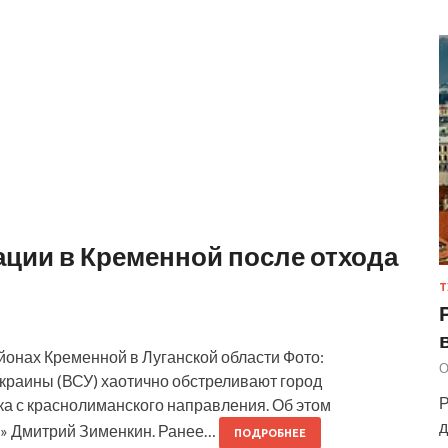
ации в Кременной после отхода
Т
йонах Кременной в Луганской области Фото:
О
краины (ВСУ) хаотично обстреливают город
Р
ка с краснолиманского направления. Об этом
д
й» Дмитрий Зименкин. Ранее…
ПОДРОБНЕЕ