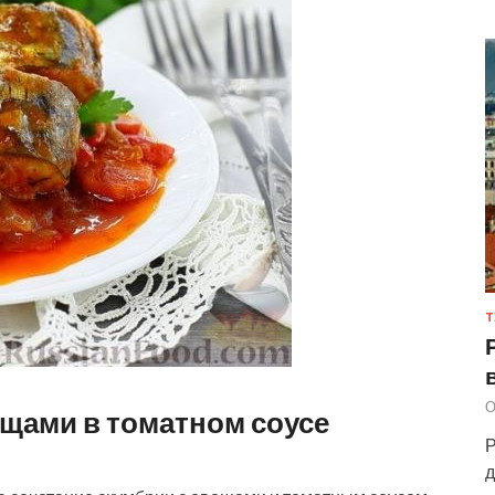
Т
О
ощами в томатном соусе
Р
д