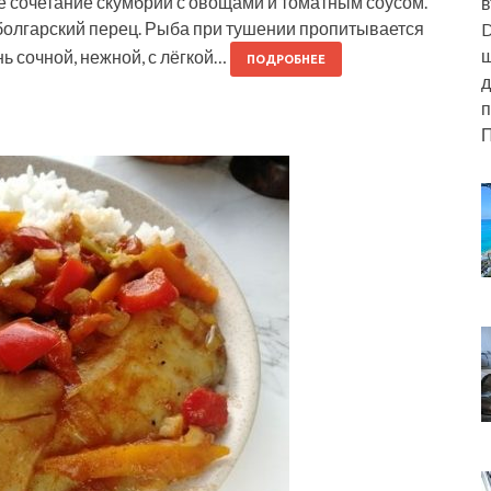
 сочетание скумбрии с овощами и томатным соусом.
в
 болгарский перец. Рыба при тушении пропитывается
D
ш
ь сочной, нежной, с лёгкой…
ПОДРОБНЕЕ
д
п
П