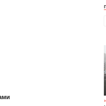
ами
Э