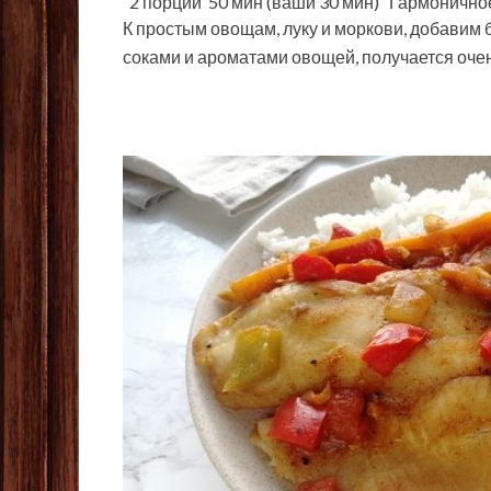
2 порции 50 мин (ваши 30 мин) Гармоничное
К простым овощам, луку и моркови, добавим
соками и ароматами овощей, получается очен