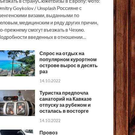
ъезжать в странуСюжетВизы в Европу: Фото:
mitry Goykolov / Unsplash Россияне с
енгенскими визами, выданными по
еловым, медицинским и ряду других причин,
о-прежнему смогут въезжать в Чехию.
одробности введенных в отношении…
Спрос на отдых на
популярном курортном
острове вырос в десять
раз
14.10.2022
Туристка предпочла
санаторий на Кавказе
отпуску за рубежом и
осталась в восторге
14.10.2022
Провоз