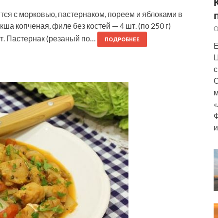
ся с морковью, пастернаком, пореем и яблоками в
а копченая, филе без костей — 4 шт. (по 250 г)
О
т. Пастернак (резаный по…
ПОДРОБНЕЕ
Е
Ц
с
О
м
«
Ф
и