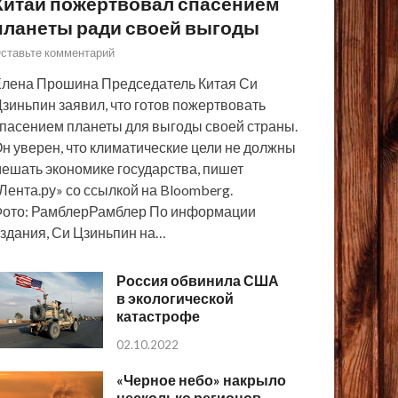
Китай пожертвовал спасением
планеты ради своей выгоды
ставьте комментарий
лена Прошина Председатель Китая Си
зиньпин заявил, что готов пожертвовать
пасением планеты для выгоды своей страны.
н уверен, что климатические цели не должны
ешать экономике государства, пишет
Лента.ру» со ссылкой на Bloomberg.
ото: РамблерРамблер По информации
здания, Си Цзиньпин на…
Россия обвинила США
в экологической
катастрофе
02.10.2022
«Черное небо» накрыло
несколько регионов