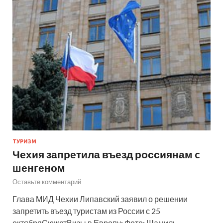
ТУРИЗМ
Чехия запретила въезд россиянам c
шенгеном
Оставьте комментарий
Глава МИД Чехии Липавский заявил о решении
запретить въезд туристам из России с 25
октябряСюжетВизы в Европу: Фото: Шамиль